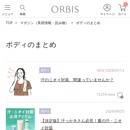
0
メニュー
検索
マイページ
カート
TOP
マガジン（美容情報・読み物）
ボディのまとめ
ボディのまとめ
NEW
2026/07/13
ボディ
汗のニオイ対策、間違っていませんか？
15259 view
2026/06/25
ボディ
【決定版】汗っかきさん必見！夏の汗・ニオ
イ対策