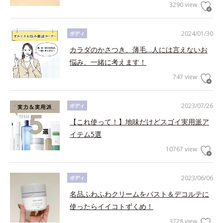
3290 view
2024/01/30
ボディ
カラダのかさつき、薄毛…人には言えないお
悩み、一緒に考えます！
747 view
2023/07/26
ボディ
【これ使って！】地味だけどスゴイ実用派ア
イテム5選
10767 view
2023/06/06
ボディ
名品ふわふわクリームをバスト＆デコルテに
使ったらイイコトずくめ！
3728 view