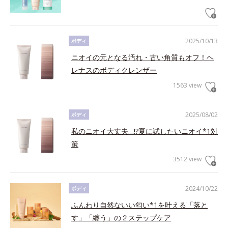
2025/10/13
ボディ
ニオイの元となる汚れ・古い角質もオフ！ヘ
レナスのボディクレンザー
1563 view
2025/08/02
ボディ
私のニオイ大丈夫…!?夏に試したいニオイ*1対
策
3512 view
2024/10/22
ボディ
ふんわり自然ないい匂い*1を叶える「落と
す」「纏う」の２ステップケア