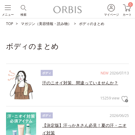
0
メニュー
検索
マイページ
カート
TOP
マガジン（美容情報・読み物）
ボディのまとめ
ボディのまとめ
NEW
2026/07/13
ボディ
汗のニオイ対策、間違っていませんか？
15259 view
2026/06/25
ボディ
【決定版】汗っかきさん必見！夏の汗・ニオ
イ対策