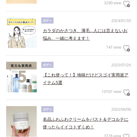
3290 view
2024/01/30
ボディ
カラダのかさつき、薄毛…人には言えないお
悩み、一緒に考えます！
747 view
2023/07/26
ボディ
【これ使って！】地味だけどスゴイ実用派ア
イテム5選
10767 view
2023/06/06
ボディ
名品ふわふわクリームをバスト＆デコルテに
使ったらイイコトずくめ！
3728 view