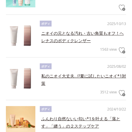
2025/10/13
ボディ
ニオイの元となる汚れ・古い角質もオフ！ヘ
レナスのボディクレンザー
1563 view
2025/08/02
ボディ
私のニオイ大丈夫…!?夏に試したいニオイ*1対
策
3512 view
2024/10/22
ボディ
ふんわり自然ないい匂い*1を叶える「落と
す」「纏う」の２ステップケア