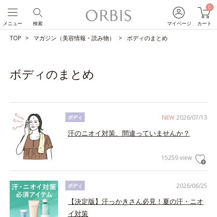
0
メニュー
検索
マイページ
カート
TOP
マガジン（美容情報・読み物）
ボディのまとめ
ボディのまとめ
NEW
2026/07/13
ボディ
汗のニオイ対策、間違っていませんか？
15259 view
2026/06/25
ボディ
【決定版】汗っかきさん必見！夏の汗・ニオ
イ対策