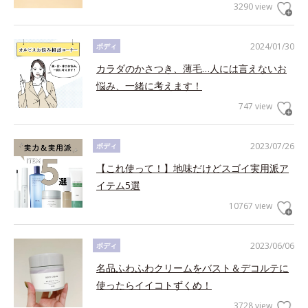
3290 view
2024/01/30
ボディ
カラダのかさつき、薄毛…人には言えないお
悩み、一緒に考えます！
747 view
2023/07/26
ボディ
【これ使って！】地味だけどスゴイ実用派ア
イテム5選
10767 view
2023/06/06
ボディ
名品ふわふわクリームをバスト＆デコルテに
使ったらイイコトずくめ！
3728 view