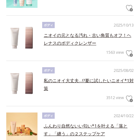
2025/10/13
ボディ
ニオイの元となる汚れ・古い角質もオフ！ヘ
レナスのボディクレンザー
1563 view
2025/08/02
ボディ
私のニオイ大丈夫…!?夏に試したいニオイ*1対
策
3512 view
2024/10/22
ボディ
ふんわり自然ないい匂い*1を叶える「落と
す」「纏う」の２ステップケア