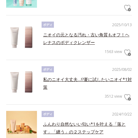
2025/10/13
ボディ
ニオイの元となる汚れ・古い角質もオフ！ヘ
レナスのボディクレンザー
1563 view
2025/08/02
ボディ
私のニオイ大丈夫…!?夏に試したいニオイ*1対
策
3512 view
2024/10/22
ボディ
ふんわり自然ないい匂い*1を叶える「落と
す」「纏う」の２ステップケア