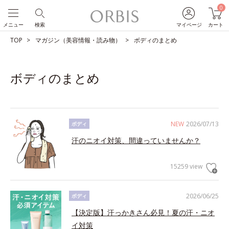
0
メニュー
検索
マイページ
カート
TOP
マガジン（美容情報・読み物）
ボディのまとめ
ボディのまとめ
NEW
2026/07/13
ボディ
汗のニオイ対策、間違っていませんか？
15259 view
2026/06/25
ボディ
【決定版】汗っかきさん必見！夏の汗・ニオ
イ対策