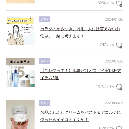
3290 view
2024/01/30
ボディ
カラダのかさつき、薄毛…人には言えないお
悩み、一緒に考えます！
747 view
2023/07/26
ボディ
【これ使って！】地味だけどスゴイ実用派ア
イテム5選
10767 view
2023/06/06
ボディ
名品ふわふわクリームをバスト＆デコルテに
使ったらイイコトずくめ！
3728 view