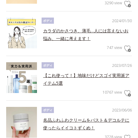
3290 view
2024/01/30
ボディ
カラダのかさつき、薄毛…人には言えないお
悩み、一緒に考えます！
747 view
2023/07/26
ボディ
【これ使って！】地味だけどスゴイ実用派ア
イテム5選
10767 view
2023/06/06
ボディ
名品ふわふわクリームをバスト＆デコルテに
使ったらイイコトずくめ！
3728 view