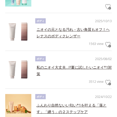
2025/10/13
ボディ
ニオイの元となる汚れ・古い角質もオフ！ヘ
レナスのボディクレンザー
1563 view
2025/08/02
ボディ
私のニオイ大丈夫…!?夏に試したいニオイ*1対
策
3512 view
2024/10/22
ボディ
ふんわり自然ないい匂い*1を叶える「落と
す」「纏う」の２ステップケア