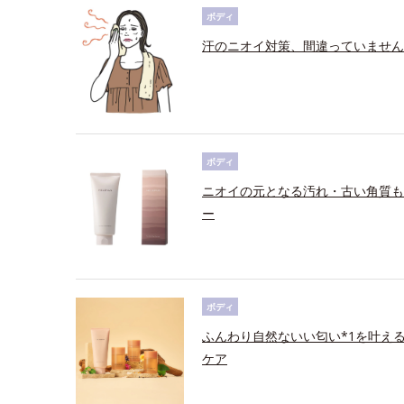
ボディ
汗のニオイ対策、間違っていません
ボディ
ニオイの元となる汚れ・古い角質も
ー
ボディ
ふんわり自然ないい匂い*1を叶え
ケア