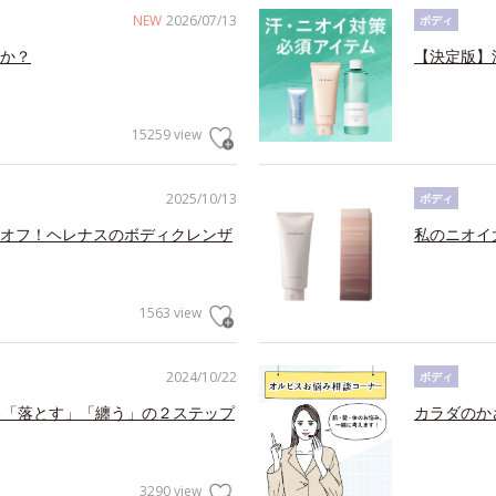
NEW
2026/07/13
ボディ
か？
【決定版】
15259 view
2025/10/13
ボディ
オフ！ヘレナスのボディクレンザ
私のニオイ
1563 view
2024/10/22
ボディ
る「落とす」「纏う」の２ステップ
カラダのか
3290 view