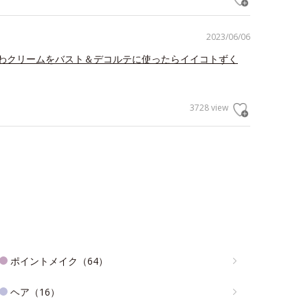
2023/06/06
わクリームをバスト＆デコルテに使ったらイイコトずく
3728 view
ポイントメイク（64）
ヘア（16）