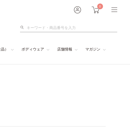
0
検
索
食品）
ボディウェア
店舗情報
マガジン