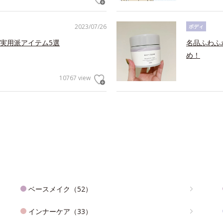
2023/07/26
ボディ
実用派アイテム5選
名品ふわふ
め！
10767 view
ベースメイク（52）
インナーケア（33）