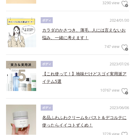
3290 view
2024/01/30
ボディ
カラダのかさつき、薄毛…人には言えないお
悩み、一緒に考えます！
747 view
2023/07/26
ボディ
【これ使って！】地味だけどスゴイ実用派ア
イテム5選
10767 view
2023/06/06
ボディ
名品ふわふわクリームをバスト＆デコルテに
使ったらイイコトずくめ！
3728 view