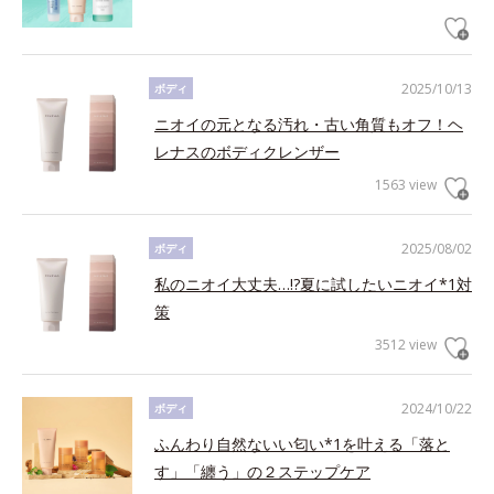
2025/10/13
ボディ
ニオイの元となる汚れ・古い角質もオフ！ヘ
レナスのボディクレンザー
1563 view
2025/08/02
ボディ
私のニオイ大丈夫…!?夏に試したいニオイ*1対
策
3512 view
2024/10/22
ボディ
ふんわり自然ないい匂い*1を叶える「落と
す」「纏う」の２ステップケア