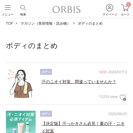
0
メニュー
検索
マイページ
カート
TOP
マガジン（美容情報・読み物）
ボディのまとめ
ボディのまとめ
NEW
2026/07/13
ボディ
汗のニオイ対策、間違っていませんか？
15259 view
2026/06/25
ボディ
【決定版】汗っかきさん必見！夏の汗・ニオ
イ対策