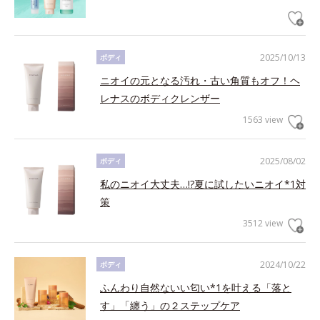
2025/10/13
ボディ
ニオイの元となる汚れ・古い角質もオフ！ヘ
レナスのボディクレンザー
1563 view
2025/08/02
ボディ
私のニオイ大丈夫…!?夏に試したいニオイ*1対
策
3512 view
2024/10/22
ボディ
ふんわり自然ないい匂い*1を叶える「落と
す」「纏う」の２ステップケア