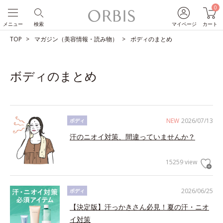
0
メニュー
検索
マイページ
カート
TOP
マガジン（美容情報・読み物）
ボディのまとめ
ボディのまとめ
NEW
2026/07/13
ボディ
汗のニオイ対策、間違っていませんか？
15259 view
2026/06/25
ボディ
【決定版】汗っかきさん必見！夏の汗・ニオ
イ対策