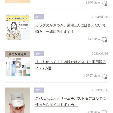
3290 view
2024/01/30
ボディ
カラダのかさつき、薄毛…人には言えないお
悩み、一緒に考えます！
747 view
2023/07/26
ボディ
【これ使って！】地味だけどスゴイ実用派ア
イテム5選
10767 view
2023/06/06
ボディ
名品ふわふわクリームをバスト＆デコルテに
使ったらイイコトずくめ！
3728 view