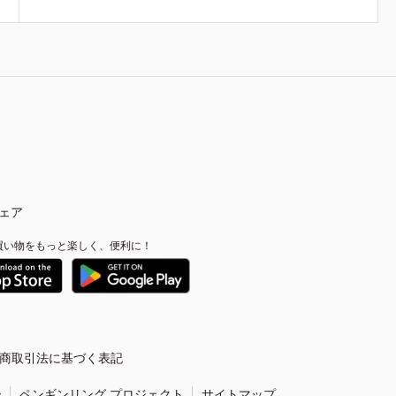
ェア
買い物をもっと楽しく、便利に！
商取引法に基づく表記
ー
ペンギンリング プロジェクト
サイトマップ