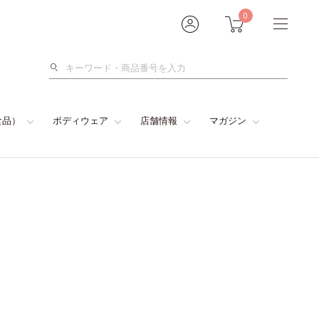
0
検
索
食品）
ボディウェア
店舗情報
マガジン