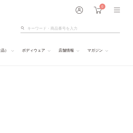
0
検
索
食品）
ボディウェア
店舗情報
マガジン