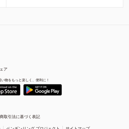
ェア
買い物をもっと楽しく、便利に！
商取引法に基づく表記
ー
ペンギンリング プロジェクト
サイトマップ