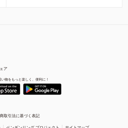
ェア
買い物をもっと楽しく、便利に！
商取引法に基づく表記
ー
ペンギンリング プロジェクト
サイトマップ