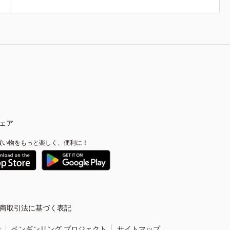
ェア
買い物をもっと楽しく、便利に！
商取引法に基づく表記
ー
ペンギンリング プロジェクト
サイトマップ