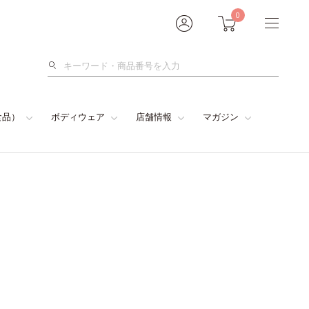
0
検
索
食品）
ボディウェア
店舗情報
マガジン