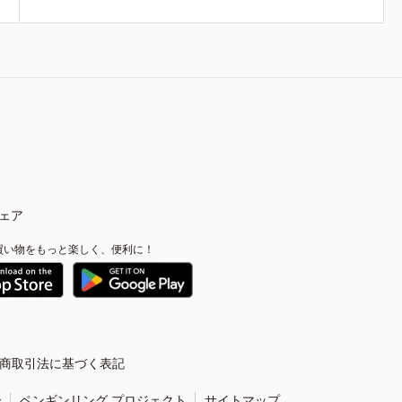
ェア
買い物をもっと楽しく、便利に！
商取引法に基づく表記
ー
ペンギンリング プロジェクト
サイトマップ