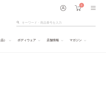
0
検
索
食品）
ボディウェア
店舗情報
マガジン