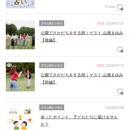
0 view
NEW
2026/07/31
コラム&エッセイ
公園でさかだちをする朝｜ゲスト 山瀬まゆみ
【後編】
NEW
2026/07/15
コラム&エッセイ
公園でさかだちをする朝｜ゲスト 山瀬まゆみ
【前編】
2026/07/06
コラム&エッセイ
余ったポイント、子どもたちに届けません
か？