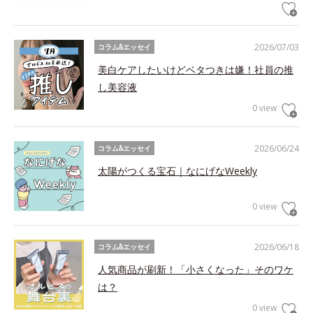
2026/07/03
コラム&エッセイ
美白ケアしたいけどベタつきは嫌！社員の推
し美容液
0 view
2026/06/24
コラム&エッセイ
太陽がつくる宝石｜なにげなWeekly
0 view
2026/06/18
コラム&エッセイ
人気商品が刷新！「小さくなった」そのワケ
は？
0 view