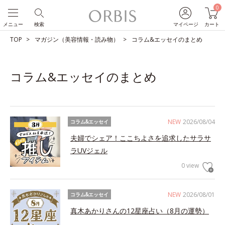
0
メニュー
検索
マイページ
カート
TOP
マガジン（美容情報・読み物）
コラム&エッセイのまとめ
コラム&エッセイのまとめ
NEW
2026/08/04
コラム&エッセイ
夫婦でシェア！ここちよさを追求したサラサ
ラUVジェル
0 view
NEW
2026/08/01
コラム&エッセイ
真木あかりさんの12星座占い（8月の運勢）