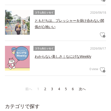
2026/06/18
コラム&エッセイ
ともだちは、プレッシャーを掛け合わない関
係が心地いい
2026/06/17
コラム&エッセイ
わからない美しさ｜なにげなWeekly
0 view
前へ
1
2
3
4
5
6
次へ
カテゴリで探す