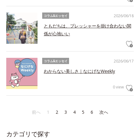
2026/06/18
コラム&エッセイ
ともだちは、プレッシャーを掛け合わない関
係が心地いい
2026/06/17
コラム&エッセイ
わからない美しさ｜なにげなWeekly
0 view
前へ
1
2
3
4
5
6
次へ
カテゴリで探す