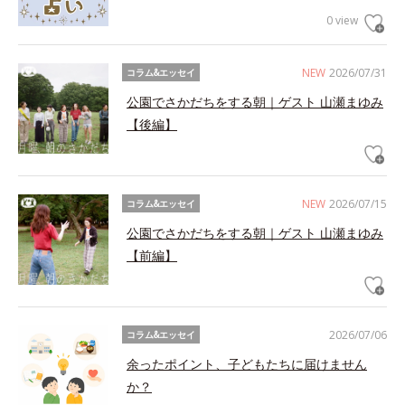
0 view
NEW
2026/07/31
コラム&エッセイ
公園でさかだちをする朝｜ゲスト 山瀬まゆみ
【後編】
NEW
2026/07/15
コラム&エッセイ
公園でさかだちをする朝｜ゲスト 山瀬まゆみ
【前編】
2026/07/06
コラム&エッセイ
余ったポイント、子どもたちに届けません
か？