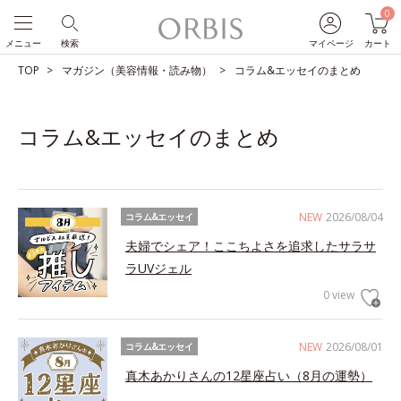
0
メニュー
検索
マイページ
カート
TOP
マガジン（美容情報・読み物）
コラム&エッセイのまとめ
コラム&エッセイのまとめ
NEW
2026/08/04
コラム&エッセイ
夫婦でシェア！ここちよさを追求したサラサ
ラUVジェル
0 view
NEW
2026/08/01
コラム&エッセイ
真木あかりさんの12星座占い（8月の運勢）