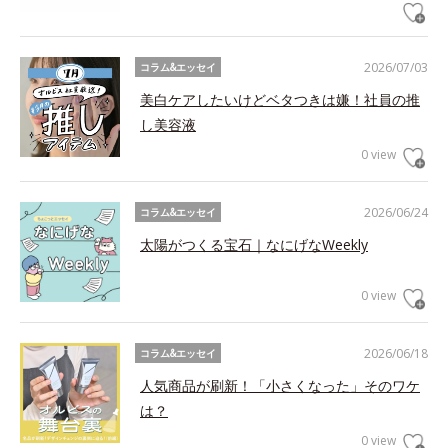
2026/07/03
コラム&エッセイ
美白ケアしたいけどベタつきは嫌！社員の推
し美容液
0 view
2026/06/24
コラム&エッセイ
太陽がつくる宝石｜なにげなWeekly
0 view
2026/06/18
コラム&エッセイ
人気商品が刷新！「小さくなった」そのワケ
は？
0 view