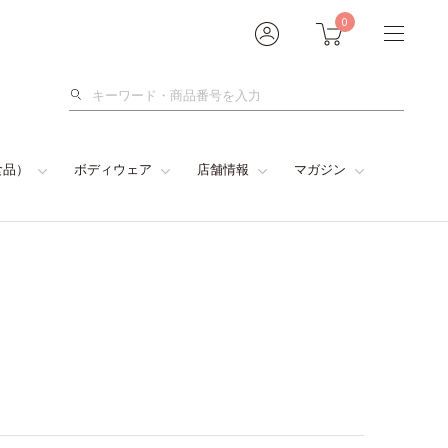
0
検
索
食品）
ボディウェア
店舗情報
マガジン