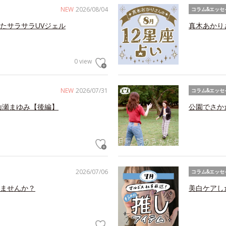
NEW
2026/08/04
コラム&エッセ
たサラサラUVジェル
真木あかり
0 view
NEW
2026/07/31
コラム&エッセ
山瀬まゆみ【後編】
公園でさか
2026/07/06
コラム&エッセ
ませんか？
美白ケアし