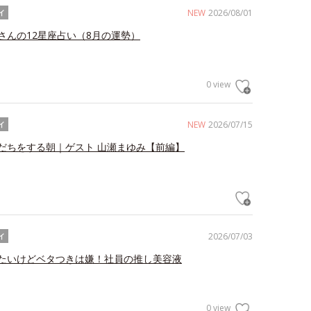
NEW
2026/08/01
イ
さんの12星座占い（8月の運勢）
0 view
NEW
2026/07/15
イ
だちをする朝｜ゲスト 山瀬まゆみ【前編】
2026/07/03
イ
たいけどベタつきは嫌！社員の推し美容液
0 view