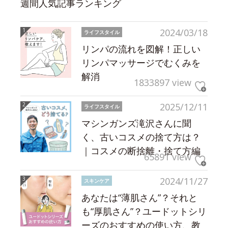
週間人気記事ランキング
2024/03/18
ライフスタイル
リンパの流れを図解！正しい
リンパマッサージでむくみを
解消
1833897 view
2025/12/11
ライフスタイル
マシンガンズ滝沢さんに聞
く、古いコスメの捨て方は？
｜コスメの断捨離・捨て方編
65891 view
2024/11/27
スキンケア
あなたは“薄肌さん”？それと
も“厚肌さん”？ユードットシリ
ーズのおすすめの使い方、教