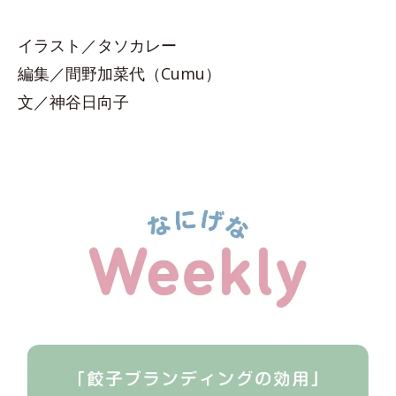
イラスト／タソカレー
編集／間野加菜代（Cumu）
文／神谷日向子