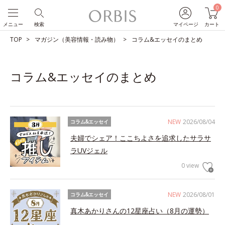
0
メニュー
検索
マイページ
カート
TOP
マガジン（美容情報・読み物）
コラム&エッセイのまとめ
コラム&エッセイのまとめ
NEW
2026/08/04
コラム&エッセイ
夫婦でシェア！ここちよさを追求したサラサ
ラUVジェル
0 view
NEW
2026/08/01
コラム&エッセイ
真木あかりさんの12星座占い（8月の運勢）