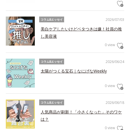
2026/07/03
コラム&エッセイ
美白ケアしたいけどベタつきは嫌！社員の推
し美容液
0 view
2026/06/24
コラム&エッセイ
太陽がつくる宝石｜なにげなWeekly
0 view
2026/06/18
コラム&エッセイ
人気商品が刷新！「小さくなった」そのワケ
は？
0 view