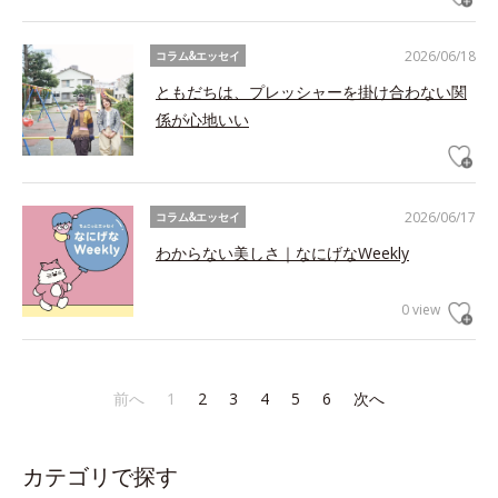
2026/06/18
コラム&エッセイ
ともだちは、プレッシャーを掛け合わない関
係が心地いい
2026/06/17
コラム&エッセイ
わからない美しさ｜なにげなWeekly
0 view
前へ
1
2
3
4
5
6
次へ
カテゴリで探す