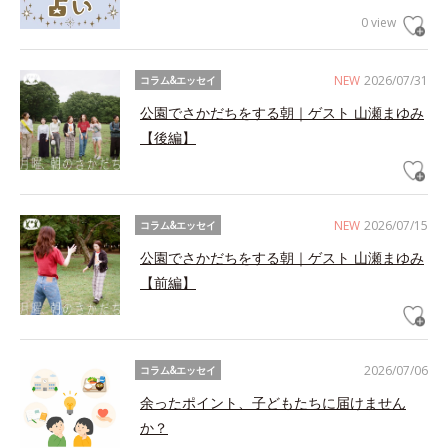
0 view
NEW
2026/07/31
コラム&エッセイ
公園でさかだちをする朝｜ゲスト 山瀬まゆみ
【後編】
NEW
2026/07/15
コラム&エッセイ
公園でさかだちをする朝｜ゲスト 山瀬まゆみ
【前編】
2026/07/06
コラム&エッセイ
余ったポイント、子どもたちに届けません
か？