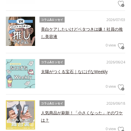
2026/07/03
コラム&エッセイ
美白ケアしたいけどベタつきは嫌！社員の推
し美容液
0 view
2026/06/24
コラム&エッセイ
太陽がつくる宝石｜なにげなWeekly
0 view
2026/06/18
コラム&エッセイ
人気商品が刷新！「小さくなった」そのワケ
は？
0 view