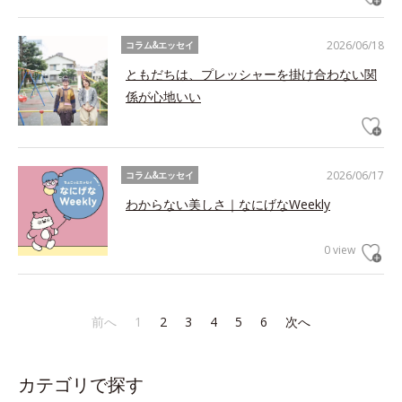
2026/06/18
コラム&エッセイ
ともだちは、プレッシャーを掛け合わない関
係が心地いい
2026/06/17
コラム&エッセイ
わからない美しさ｜なにげなWeekly
0 view
前へ
1
2
3
4
5
6
次へ
カテゴリで探す