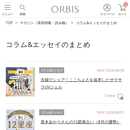
0
メニュー
検索
マイページ
カート
TOP
マガジン（美容情報・読み物）
コラム&エッセイのまとめ
コラム&エッセイのまとめ
NEW
2026/08/04
コラム&エッセイ
夫婦でシェア！ここちよさを追求したサラサ
ラUVジェル
0 view
NEW
2026/08/01
コラム&エッセイ
真木あかりさんの12星座占い（8月の運勢）