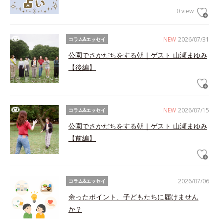
0 view
NEW
2026/07/31
コラム&エッセイ
公園でさかだちをする朝｜ゲスト 山瀬まゆみ
【後編】
NEW
2026/07/15
コラム&エッセイ
公園でさかだちをする朝｜ゲスト 山瀬まゆみ
【前編】
2026/07/06
コラム&エッセイ
余ったポイント、子どもたちに届けません
か？