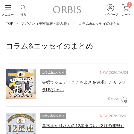
0
メニュー
検索
マイページ
カート
TOP
マガジン（美容情報・読み物）
コラム&エッセイのまとめ
コラム&エッセイのまとめ
NEW
2026/08/04
コラム&エッセイ
夫婦でシェア！ここちよさを追求したサラサ
ラUVジェル
0 view
NEW
2026/08/01
コラム&エッセイ
真木あかりさんの12星座占い（8月の運勢）