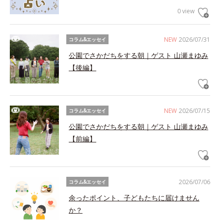
0 view
NEW
2026/07/31
コラム&エッセイ
公園でさかだちをする朝｜ゲスト 山瀬まゆみ
【後編】
NEW
2026/07/15
コラム&エッセイ
公園でさかだちをする朝｜ゲスト 山瀬まゆみ
【前編】
2026/07/06
コラム&エッセイ
余ったポイント、子どもたちに届けません
か？