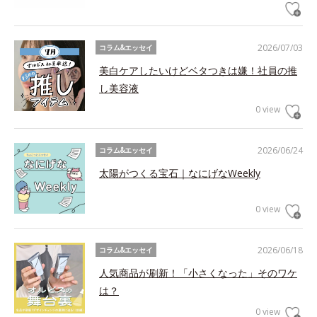
2026/07/03
コラム&エッセイ
美白ケアしたいけどベタつきは嫌！社員の推
し美容液
0 view
2026/06/24
コラム&エッセイ
太陽がつくる宝石｜なにげなWeekly
0 view
2026/06/18
コラム&エッセイ
人気商品が刷新！「小さくなった」そのワケ
は？
0 view