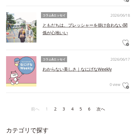
2026/06/18
コラム&エッセイ
ともだちは、プレッシャーを掛け合わない関
係が心地いい
2026/06/17
コラム&エッセイ
わからない美しさ｜なにげなWeekly
0 view
前へ
1
2
3
4
5
6
次へ
カテゴリで探す