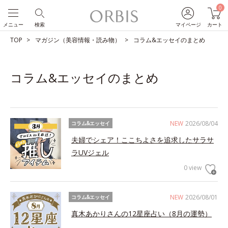
0
メニュー
検索
マイページ
カート
TOP
マガジン（美容情報・読み物）
コラム&エッセイのまとめ
コラム&エッセイのまとめ
NEW
2026/08/04
コラム&エッセイ
夫婦でシェア！ここちよさを追求したサラサ
ラUVジェル
0 view
NEW
2026/08/01
コラム&エッセイ
真木あかりさんの12星座占い（8月の運勢）