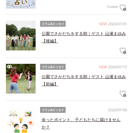
0 view
NEW
2026/07/31
コラム&エッセイ
公園でさかだちをする朝｜ゲスト 山瀬まゆみ
【後編】
NEW
2026/07/15
コラム&エッセイ
公園でさかだちをする朝｜ゲスト 山瀬まゆみ
【前編】
2026/07/06
コラム&エッセイ
余ったポイント、子どもたちに届けません
か？