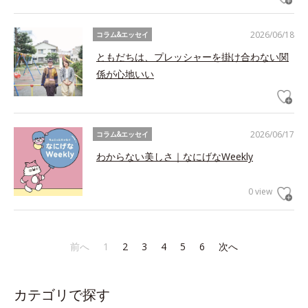
2026/06/18
コラム&エッセイ
ともだちは、プレッシャーを掛け合わない関
係が心地いい
2026/06/17
コラム&エッセイ
わからない美しさ｜なにげなWeekly
0 view
前へ
1
2
3
4
5
6
次へ
カテゴリで探す