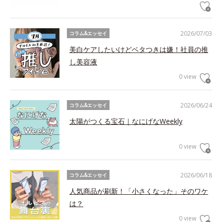
2026/07/03
コラム&エッセイ
美白ケアしたいけどベタつきは嫌！社員の推
し美容液
0 view
2026/06/24
コラム&エッセイ
太陽がつくる宝石｜なにげなWeekly
0 view
2026/06/18
コラム&エッセイ
人気商品が刷新！「小さくなった」そのワケ
は？
0 view