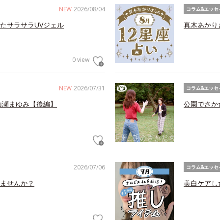
NEW
2026/08/04
コラム&エッセ
たサラサラUVジェル
真木あかり
0 view
NEW
2026/07/31
コラム&エッセ
山瀬まゆみ【後編】
公園でさか
2026/07/06
コラム&エッセ
ませんか？
美白ケアし