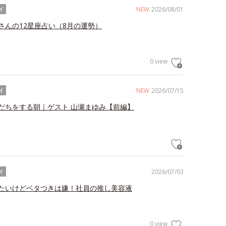
NEW
2026/08/01
イ
さんの12星座占い（8月の運勢）
0 view
NEW
2026/07/15
イ
だちをする朝｜ゲスト 山瀬まゆみ【前編】
2026/07/03
イ
たいけどベタつきは嫌！社員の推し美容液
0 view