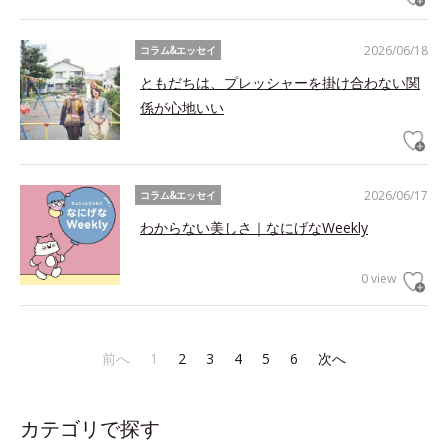
2026/06/18
コラム&エッセイ
ともだちは、プレッシャーを掛け合わない関
係が心地いい
2026/06/17
コラム&エッセイ
わからない美しさ｜なにげなWeekly
0 view
前へ
1
2
3
4
5
6
次へ
カテゴリで探す