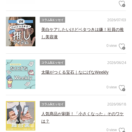
2026/07/03
コラム&エッセイ
美白ケアしたいけどベタつきは嫌！社員の推
し美容液
0 view
2026/06/24
コラム&エッセイ
太陽がつくる宝石｜なにげなWeekly
0 view
2026/06/18
コラム&エッセイ
人気商品が刷新！「小さくなった」そのワケ
は？
0 view