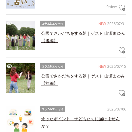
0 view
NEW
2026/07/31
コラム&エッセイ
公園でさかだちをする朝｜ゲスト 山瀬まゆみ
【後編】
NEW
2026/07/15
コラム&エッセイ
公園でさかだちをする朝｜ゲスト 山瀬まゆみ
【前編】
2026/07/06
コラム&エッセイ
余ったポイント、子どもたちに届けません
か？