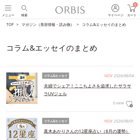
0
メニュー
検索
マイページ
カート
TOP
マガジン（美容情報・読み物）
コラム&エッセイのまとめ
コラム&エッセイのまとめ
NEW
2026/08/04
コラム&エッセイ
夫婦でシェア！ここちよさを追求したサラサ
ラUVジェル
0 view
NEW
2026/08/01
コラム&エッセイ
真木あかりさんの12星座占い（8月の運勢）