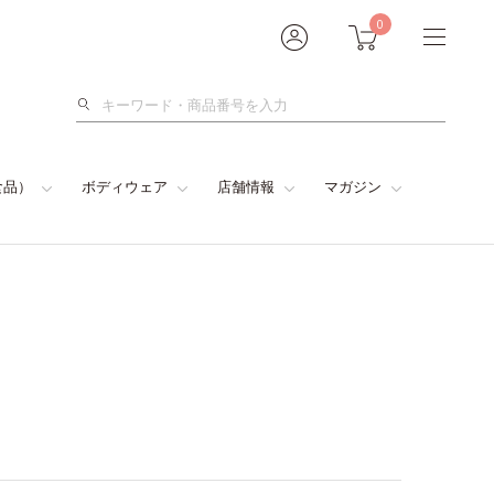
0
検
索
食品）
ボディウェア
店舗情報
マガジン