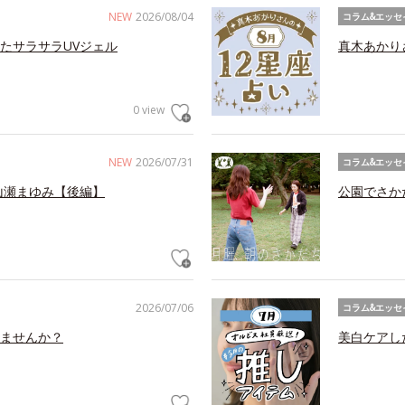
NEW
2026/08/04
コラム&エッセ
たサラサラUVジェル
真木あかり
0 view
NEW
2026/07/31
コラム&エッセ
山瀬まゆみ【後編】
公園でさか
2026/07/06
コラム&エッセ
ませんか？
美白ケアし