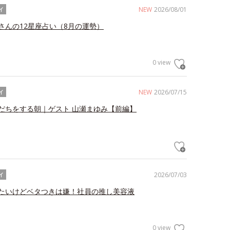
NEW
2026/08/01
イ
さんの12星座占い（8月の運勢）
0 view
NEW
2026/07/15
イ
だちをする朝｜ゲスト 山瀬まゆみ【前編】
2026/07/03
イ
たいけどベタつきは嫌！社員の推し美容液
0 view