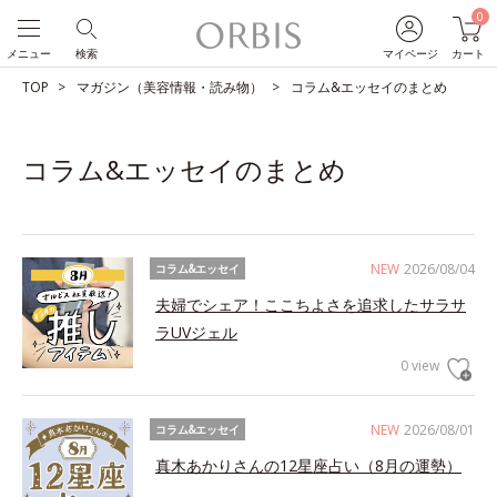
0
メニュー
検索
マイページ
カート
TOP
マガジン（美容情報・読み物）
コラム&エッセイのまとめ
コラム&エッセイのまとめ
NEW
2026/08/04
コラム&エッセイ
夫婦でシェア！ここちよさを追求したサラサ
ラUVジェル
0 view
NEW
2026/08/01
コラム&エッセイ
真木あかりさんの12星座占い（8月の運勢）