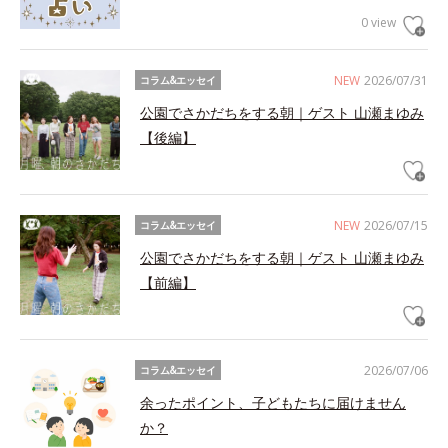
0 view
NEW
2026/07/31
コラム&エッセイ
公園でさかだちをする朝｜ゲスト 山瀬まゆみ
【後編】
NEW
2026/07/15
コラム&エッセイ
公園でさかだちをする朝｜ゲスト 山瀬まゆみ
【前編】
2026/07/06
コラム&エッセイ
余ったポイント、子どもたちに届けません
か？