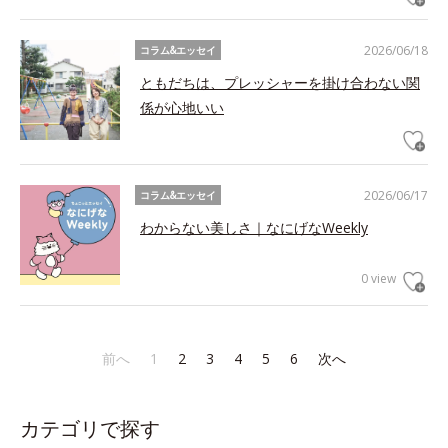
2026/06/18
コラム&エッセイ
ともだちは、プレッシャーを掛け合わない関
係が心地いい
2026/06/17
コラム&エッセイ
わからない美しさ｜なにげなWeekly
0 view
前へ
1
2
3
4
5
6
次へ
カテゴリで探す