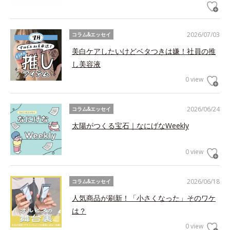
2026/07/03
コラム&エッセイ
美白ケアしたいけどベタつきは嫌！社員の推
し美容液
0 view
2026/06/24
コラム&エッセイ
太陽がつくる宝石｜なにげなWeekly
0 view
2026/06/18
コラム&エッセイ
人気商品が刷新！「小さくなった」そのワケ
は？
0 view