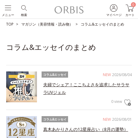
0
メニュー
検索
マイページ
カート
TOP
マガジン（美容情報・読み物）
コラム&エッセイのまとめ
コラム&エッセイのまとめ
NEW
2026/08/04
コラム&エッセイ
夫婦でシェア！ここちよさを追求したサラサ
ラUVジェル
0 view
NEW
2026/08/01
コラム&エッセイ
真木あかりさんの12星座占い（8月の運勢）