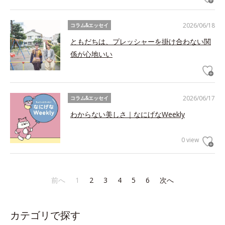
2026/06/18
コラム&エッセイ
ともだちは、プレッシャーを掛け合わない関
係が心地いい
2026/06/17
コラム&エッセイ
わからない美しさ｜なにげなWeekly
0 view
前へ
1
2
3
4
5
6
次へ
カテゴリで探す