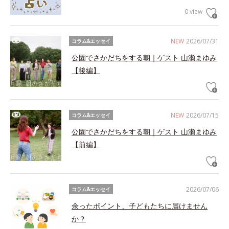
0 view
NEW
2026/07/31
コラム&エッセイ
公園でさかだちをする朝｜ゲスト 山瀬まゆみ
【後編】
NEW
2026/07/15
コラム&エッセイ
公園でさかだちをする朝｜ゲスト 山瀬まゆみ
【前編】
2026/07/06
コラム&エッセイ
余ったポイント、子どもたちに届けません
か？