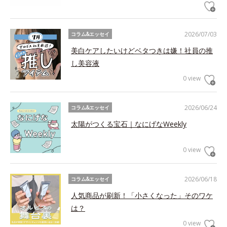
2026/07/03
コラム&エッセイ
美白ケアしたいけどベタつきは嫌！社員の推
し美容液
0 view
2026/06/24
コラム&エッセイ
太陽がつくる宝石｜なにげなWeekly
0 view
2026/06/18
コラム&エッセイ
人気商品が刷新！「小さくなった」そのワケ
は？
0 view