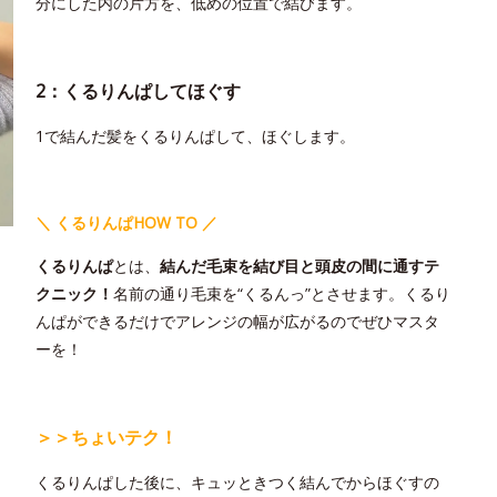
分にした内の片方を、低めの位置で結びます。
2：くるりんぱしてほぐす
1で結んだ髪をくるりんぱして、ほぐします。
＼ くるりんぱHOW TO ／
くるりんぱ
とは、
結んだ毛束を結び目と頭皮の間に通すテ
クニック！
名前の通り毛束を“くるんっ”とさせます。くるり
んぱができるだけでアレンジの幅が広がるのでぜひマスタ
ーを！
＞＞ちょいテク！
くるりんぱした後に、キュッときつく結んでからほぐすの