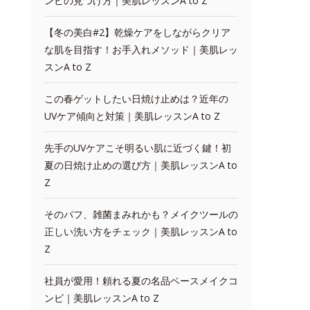
ンビの見つけ方｜美肌レッスンA to Z
【冬の美白#2】乾燥ケアをしながらクリア
な肌を目指す！お手入れメソッド｜美肌レッ
スンA to Z
この春ゲットしたい日焼け止めは？近年の
UVケア傾向と対策｜美肌レッスンA to Z
先手のUVケアこそ明るい肌に近づく鍵！初
夏の日焼け止めの選び方｜美肌レッスンA to
Z
そのパフ、雑菌まみれかも？メイクツールの
正しい洗い方をチェック｜美肌レッスンA to
Z
社員が愛用！頼れる夏の名品ベースメイクコ
ンビ｜美肌レッスンA to Z