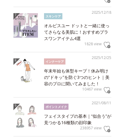
2025/12/18
スキンケア
オルビスユー ドットと一緒に使っ
てさらなる美肌に！おすすめプラ
スワンアイテム4選
1828 view
2025/12/25
インナーケア
年末年始も体型キープ！休み明け
の“ドキッ”を防ぐ3つのヒント｜美
容のプロに聞いてみました！
10467 view
2021/08/11
ポイントメイク
フェイスタイプの基本｜“似合う”が
見つかる16種類の顔印象
238957 view