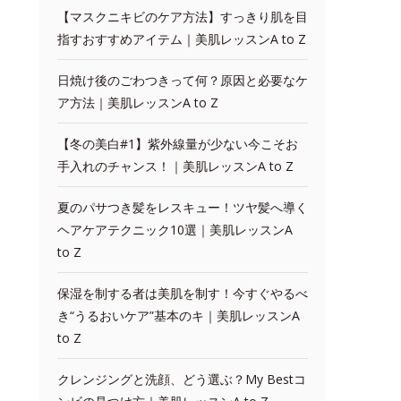
【マスクニキビのケア方法】すっきり肌を目
指すおすすめアイテム｜美肌レッスンA to Z
日焼け後のごわつきって何？原因と必要なケ
ア方法｜美肌レッスンA to Z
【冬の美白#1】紫外線量が少ない今こそお
手入れのチャンス！｜美肌レッスンA to Z
夏のパサつき髪をレスキュー！ツヤ髪へ導く
ヘアケアテクニック10選｜美肌レッスンA
to Z
保湿を制する者は美肌を制す！今すぐやるべ
き“うるおいケア”基本のキ｜美肌レッスンA
to Z
クレンジングと洗顔、どう選ぶ？My Bestコ