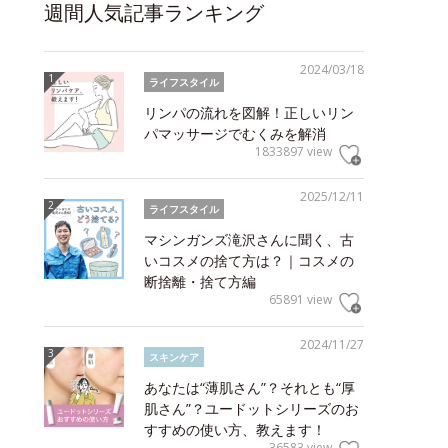
週間人気記事ランキング
2024/03/18
ライフスタイル
リンパの流れを図解！正しいリン
パマッサージでむくみを解消
1833897 view
2025/12/11
ライフスタイル
マシンガンズ滝沢さんに聞く、古
いコスメの捨て方は？｜コスメの
断捨離・捨て方編
65891 view
2024/11/27
スキンケア
あなたは“薄肌さん”？それとも“厚
肌さん”？ユードットシリーズのお
すすめの使い方、教えます！
36583 view