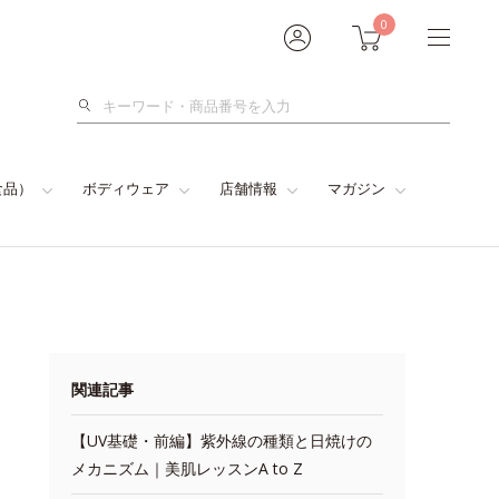
0
検
索
食品）
ボディウェア
店舗情報
マガジン
関連記事
【UV基礎・前編】紫外線の種類と日焼けの
メカニズム｜美肌レッスンA to Z