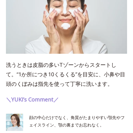
洗うときは皮脂の多いTゾーンからスタートし
て。“1か所につき10くるくる”を目安に、小鼻や目
頭のくぼみは指先を使って丁寧に洗います。
＼YUKI’s Comment／
顔の中心だけでなく、角質がたまりやすい顎先やフ
ェイスライン、顎の裏までお忘れなく。