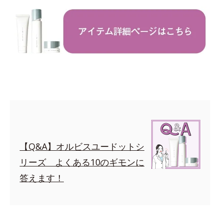
【Q&A】オルビスユードットシ
リーズ よくある10のギモンに
答えます！