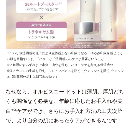
※1 ハリや透明感の低下により立体感がない印象になる、ゆるみ印象を感じにく
い肌を目指すには、「ハリ」と「透明感」のケアが重要ということ
※2 角層のすみずみまで水分・油分を保ち、ハリ・ツヤを与える保湿成分
※3 メラニンの生成を抑え、シミ・ソバカスを防ぐ（ウォッシュを除く ウォッシ
ュ【医薬部外品】は肌荒れを防ぐ）
なぜなら、オルビスユー ドットは薄肌、厚肌どち
らも関係なく必要な、年齢に応じたお手入れや美
2
白*
ケアができ、さらにお手入れ方法の工夫次第
で、より自分の肌にあったケアができるんです！