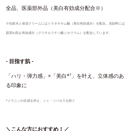
全品、医薬部外品（美白有効成分配合※）
※化粧水と保湿クリームにはトラネキサム酸（美白有効成分）を配合。洗顔料には
肌荒れ防止有効成分（グリチルリチン酸ジカリウム）を配合しています。
- 目指す肌 -
「ハリ・弾力感」×「美白*¹」を叶え、立体感のあ
る印象に
*メラニンの生成を抑え、シミ・ソバカスを防ぐ
＼こんな方におすすめ！／