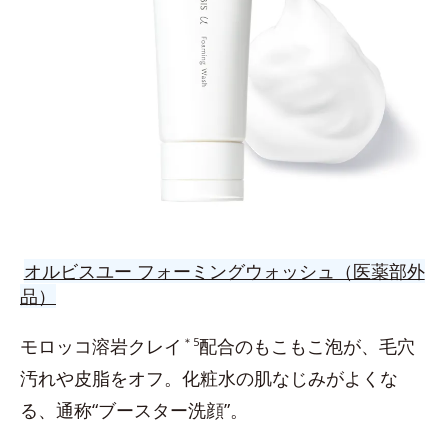
オルビスユー フォーミングウォッシュ（医薬部外
品）
モロッコ溶岩クレイ
＊5
配合のもこもこ泡が、毛穴
汚れや皮脂をオフ。化粧水の肌なじみがよくな
る、通称“ブースター洗顔”。