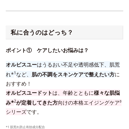
私に合うのはどっち？
ポイント① ケアしたいお悩みは？
オルビスユー
はうるおい不足や透明感低下、肌荒
1
れ*
など、
肌の不調をスキンケアで整えたい方
に
おすすめ！
オルビスユードット
は、年齢とともに
様々な肌悩
2
み*
が定着してきた方
向けの本格エイジングケア³
シリーズ
です。
*1 肌荒れ防止有効成分配合