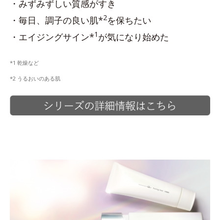
・みずみずしい質感がすき
2
・毎日、調子の良い肌*
を保ちたい
1
・エイジングサイン*
が気になり始めた
*1 乾燥など
*2 うるおいのある肌