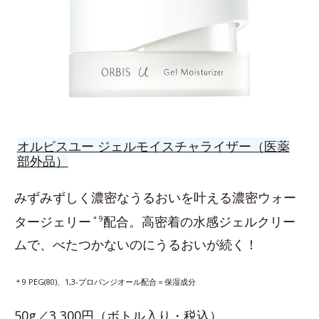
オルビスユー ジェルモイスチャライザー（医薬
部外品）
みずみずしく濃密なうるおいを叶える濃密ウォー
タージェリー
＊9
配合。高密着の水感ジェルクリー
ムで、べたつかないのにうるおいが続く！
＊9 PEG(80)、1,3-プロパンジオール配合＝保湿成分
50g／3,300円（ボトル入り・税込）