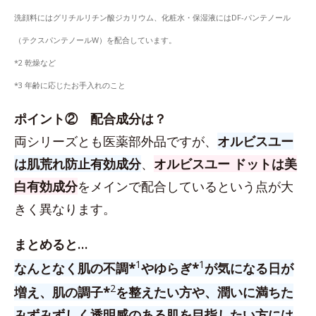
洗顔料にはグリチルリチン酸ジカリウム、化粧水・保湿液にはDF-パンテノール
（テクスパンテノールW）を配合しています。
*2 乾燥など
*3 年齢に応じたお手入れのこと
ポイント② 配合成分は？
両シリーズとも医薬部外品ですが、
オルビスユー
は肌荒れ防止有効成分
、
オルビスユー ドットは美
白有効成分
をメインで配合しているという点が大
きく異なります。
まとめると…
1
1
なんとなく肌の不調*
やゆらぎ*
が気になる日が
2
増え、肌の調子*
を整えたい方や、潤いに満ちた
みずみずしく透明感のある肌を目指したい方には