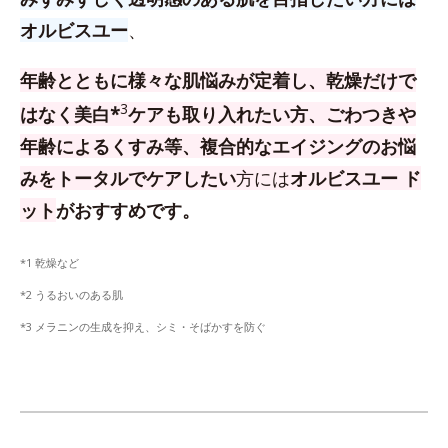
オルビスユー
、
年齢とともに様々な肌悩みが定着し、乾燥だけで
3
はなく美白*
ケアも取り入れたい方、
ごわつきや
年齢によるくすみ等、複合的なエイジングのお悩
みをトータルでケアしたい
方
には
オルビスユー ド
ット
がおすすめです。
*1 乾燥など
*2 うるおいのある肌
*3 メラニンの生成を抑え、シミ・そばかすを防ぐ