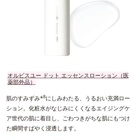
オルビスユー ドット エッセンスローション（医
薬部外品）
8
肌のすみずみ*
にしみわたる、うるおい充満ロー
ション。化粧水がなじみにくくなるエイジングケ
ア世代の肌に着目し、ごわつきがちな肌にもつけ
た瞬間すばやく浸透します。