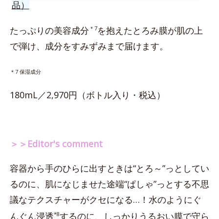
品）
たっぷりの美容成分
＊7
を抱えたとろみ膜が肌の上
で弾け、成分をすみずみまで届けます。
＊7 保湿成分
180mL／2,970円（ボトル入り・税込）
＞＞Editor's comment
容器から手のひらに出すときは“とろ～”っとしてい
るのに、肌になじませた途端“ぱしゃ”っとする不思
議なテクスチャーがクセになる…！水のようにぐ
んぐん浸透
*8
するのに、しっかりうるおい膜で守ら