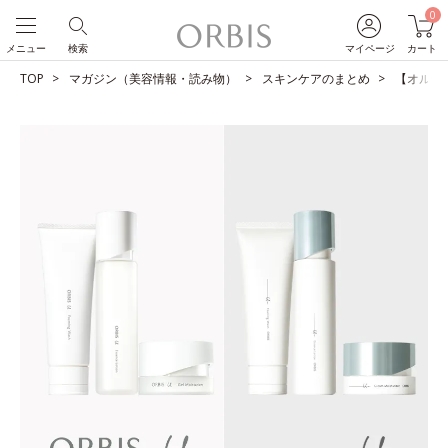
0
メニュー
検索
マイページ
カート
TOP
マガジン（美容情報・読み物）
スキンケアのまとめ
【オルビス