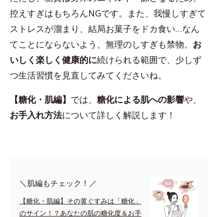
控えすぎはもちろんNGです。また、我慢しすぎて
ストレスが溜まり、結局お菓子をドカ食い…なん
てことにならないよう、無理のしすぎも禁物。
お
いしく楽しく健康的に
続けられる範囲で、少しず
つ生活習慣を見直してみてくださいね。
【糖化・肌編】
では、
糖化による肌への影響
や、
お手入れ方法
について詳しく解説します！
＼肌編もチェック！／
【糖化・肌編】その黄ぐすみは「糖化」
のサイン！？あなたの肌の糖化度＆お手