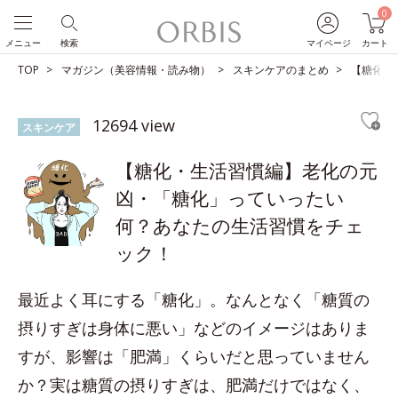
0
メニュー
検索
マイページ
カート
TOP
マガジン（美容情報・読み物）
スキンケアのまとめ
【糖化・
12694 view
スキンケア
【糖化・生活習慣編】老化の元
凶・「糖化」っていったい
何？あなたの生活習慣をチェ
ック！
最近よく耳にする「糖化」。なんとなく「糖質の
摂りすぎは身体に悪い」などのイメージはありま
すが、影響は「肥満」くらいだと思っていません
か？実は糖質の摂りすぎは、肥満だけではなく、