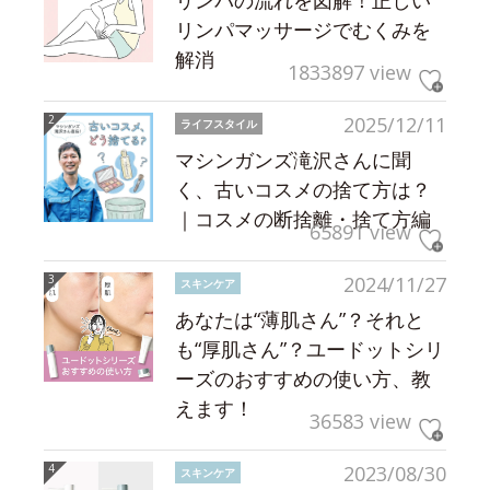
リンパの流れを図解！正しい
リンパマッサージでむくみを
解消
1833897 view
2025/12/11
ライフスタイル
マシンガンズ滝沢さんに聞
く、古いコスメの捨て方は？
｜コスメの断捨離・捨て方編
65891 view
2024/11/27
スキンケア
あなたは“薄肌さん”？それと
も“厚肌さん”？ユードットシリ
ーズのおすすめの使い方、教
えます！
36583 view
2023/08/30
スキンケア