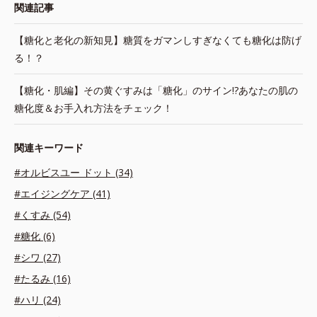
関連記事
【糖化と老化の新知見】糖質をガマンしすぎなくても糖化は防げ
る！？
【糖化・肌編】その黄ぐすみは「糖化」のサイン!?あなたの肌の
糖化度＆お手入れ方法をチェック！
関連キーワード
#オルビスユー ドット (34)
#エイジングケア (41)
#くすみ (54)
#糖化 (6)
#シワ (27)
#たるみ (16)
#ハリ (24)