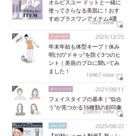
オルビスユー ドットと一緒に
使ってさらなる美肌に！おす
すめプラスワンアイテム4選
1828 view
2025/12/25
インナーケア
年末年始も体型キープ！休み
明けの“ドキッ”を防ぐ3つのヒ
ント｜美容のプロに聞いてみ
ました！
10467 view
2021/08/11
ポイントメイク
フェイスタイプの基本｜“似合
う”が見つかる16種類の顔印象
238957 view
2025/08/22
スキンケア
【30秒ショート動画】新・シ