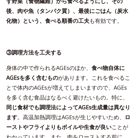
ず野菜（食物繊維）から食べるようにし、その
後、肉や魚（タンパク質）、最後にごはん（炭水
化物）という、食べる順番の工夫
も有効です。
③調理方法を工夫する
身体の中で作られるAGEsのほか、
食べ物自体に
AGEsを多く含むもの
があります。これを食べるこ
とで体内のAGEsが増えてしまいますので、AGEs
を多く含む食品はなるべく避けたいもの。特に、
同じ食材でも調理法によってAGEs生成量は異なり
ます
。高温加熱調理はAGEsが生じやすいため、
ロ
ーストやフライよりもボイルや生食が良い
ことが
わかっています。また、肉をローストする前に、