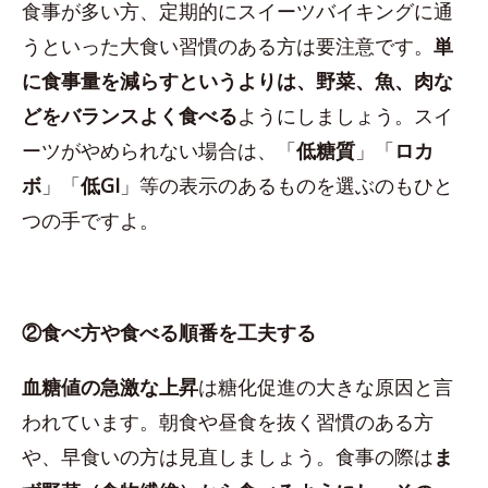
食事が多い方、定期的にスイーツバイキングに通
うといった大食い習慣のある方は要注意です。
単
に食事量を減らすというよりは、野菜、魚、肉な
どをバランスよく食べる
ようにしましょう。スイ
ーツがやめられない場合は、「
低糖質
」「
ロカ
ボ
」「
低GI
」等の表示のあるものを選ぶのもひと
つの手ですよ。
②食べ方や食べる順番を工夫する
血糖値の急激な上昇
は糖化促進の大きな原因と言
われています。朝食や昼食を抜く習慣のある方
や、早食いの方は見直しましょう。食事の際は
ま