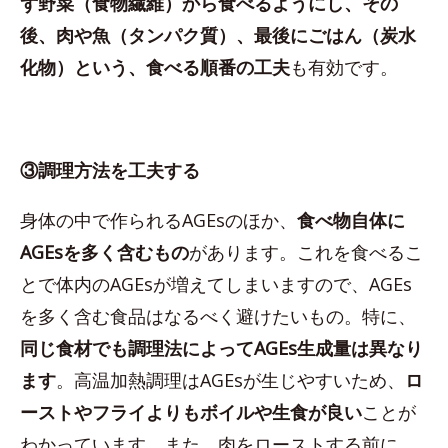
ず野菜（食物繊維）から食べるようにし、その
後、肉や魚（タンパク質）、最後にごはん（炭水
化物）という、食べる順番の工夫
も有効です。
③調理方法を工夫する
身体の中で作られるAGEsのほか、
食べ物自体に
AGEsを多く含むもの
があります。これを食べるこ
とで体内のAGEsが増えてしまいますので、AGEs
を多く含む食品はなるべく避けたいもの。特に、
同じ食材でも調理法によってAGEs生成量は異なり
ます
。高温加熱調理はAGEsが生じやすいため、
ロ
ーストやフライよりもボイルや生食が良い
ことが
わかっています。また、肉をローストする前に、