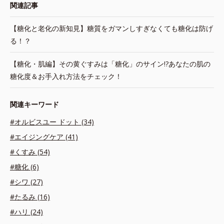
関連記事
【糖化と老化の新知見】糖質をガマンしすぎなくても糖化は防げ
る！？
【糖化・肌編】その黄ぐすみは「糖化」のサイン!?あなたの肌の
糖化度＆お手入れ方法をチェック！
関連キーワード
#オルビスユー ドット (34)
#エイジングケア (41)
#くすみ (54)
#糖化 (6)
#シワ (27)
#たるみ (16)
#ハリ (24)