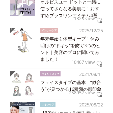
オルビスユー ドットと一緒に
使ってさらなる美肌に！おす
すめプラスワンアイテム4選
1828 view
2025/12/25
インナーケア
年末年始も体型キープ！休み
明けの“ドキッ”を防ぐ3つのヒ
ント｜美容のプロに聞いてみ
ました！
10467 view
2021/08/11
ポイントメイク
フェイスタイプの基本｜“似合
う”が見つかる16種類の顔印象
238957 view
2025/08/22
スキンケア
【30秒ショート動画】新・シ