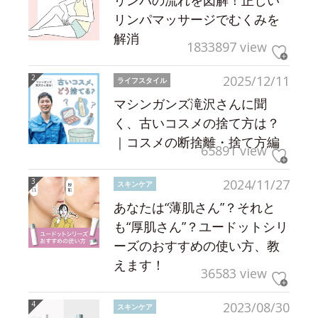
リンパの流れを図解！正しい
リンパマッサージでむくみを
解消
1833897 view
2025/12/11
ライフスタイル
マシンガンズ滝沢さんに聞
く、古いコスメの捨て方は？
｜コスメの断捨離・捨て方編
65891 view
2024/11/27
スキンケア
あなたは“薄肌さん”？それと
も“厚肌さん”？ユードットシリ
ーズのおすすめの使い方、教
えます！
36583 view
2023/08/30
スキンケア