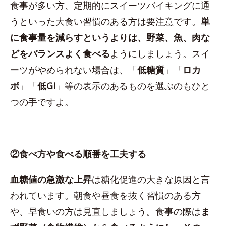
食事が多い方、定期的にスイーツバイキングに通
うといった大食い習慣のある方は要注意です。
単
に食事量を減らすというよりは、野菜、魚、肉な
どをバランスよく食べる
ようにしましょう。スイ
ーツがやめられない場合は、「
低糖質
」「
ロカ
ボ
」「
低GI
」等の表示のあるものを選ぶのもひと
つの手ですよ。
②食べ方や食べる順番を工夫する
血糖値の急激な上昇
は糖化促進の大きな原因と言
われています。朝食や昼食を抜く習慣のある方
や、早食いの方は見直しましょう。食事の際は
ま