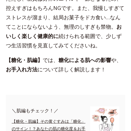
控えすぎはもちろんNGです。また、我慢しすぎて
ストレスが溜まり、結局お菓子をドカ食い…なん
てことにならないよう、無理のしすぎも禁物。
お
いしく楽しく健康的に
続けられる範囲で、少しず
つ生活習慣を見直してみてくださいね。
【糖化・肌編】
では、
糖化による肌への影響
や、
お手入れ方法
について詳しく解説します！
＼肌編もチェック！／
【糖化・肌編】その黄ぐすみは「糖化」
のサイン！？あなたの肌の糖化度＆お手