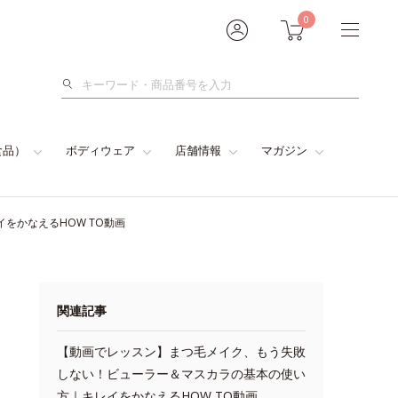
0
検
索
食品）
ボディウェア
店舗情報
マガジン
をかなえるHOW TO動画
関連記事
【動画でレッスン】まつ毛メイク、もう失敗
しない！ビューラー＆マスカラの基本の使い
方｜キレイをかなえるHOW TO動画