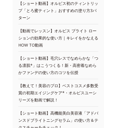
【ショート動画】オルビス初のティントリッ
プ「とろ蜜ティント」おすすめの塗り方3パ
ターン
【動画でレッスン】オルビス ブライト ロー
ションの効果的な使い方｜キレイをかなえる
HOW TO動画
【ショート動画】毛穴レスでなめらかな「つ
る凛肌*」はこうつくる！新・高密着なめら
かファンデの使い方のコツを伝授
【教えて！美容のプロ】ベストコスメ多数受
賞の初期エイジングケア*・オルビスユーシ
リーズを動画で解説！
【ショート動画】高機能美白美容液「アドバ
ンスドブライトニングセラム」の使い方＆テ
クスチャーをチェック！