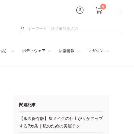
0
検
索
食品）
ボディウェア
店舗情報
マガジン
関連記事
【永久保存版】眉メイクの仕上がりがアップ
する7カ条｜私のための美眉テク