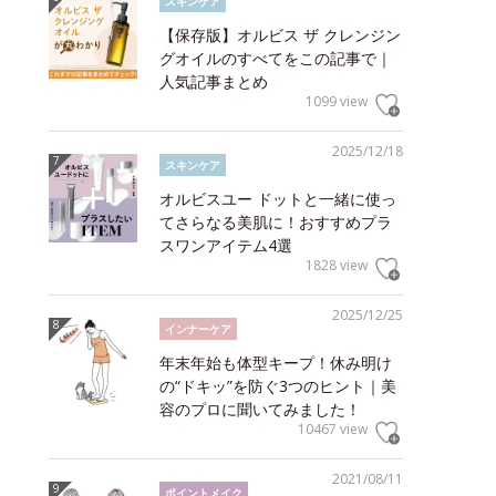
スキンケア
【保存版】オルビス ザ クレンジン
グオイルのすべてをこの記事で｜
人気記事まとめ
1099 view
2025/12/18
スキンケア
オルビスユー ドットと一緒に使っ
てさらなる美肌に！おすすめプラ
スワンアイテム4選
1828 view
2025/12/25
インナーケア
年末年始も体型キープ！休み明け
の“ドキッ”を防ぐ3つのヒント｜美
容のプロに聞いてみました！
10467 view
2021/08/11
ポイントメイク