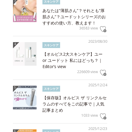
スキンケア
あなたは“薄肌さん”？それとも“厚
肌さん”？ユードットシリーズのお
すすめの使い方、教えます！
36583 view
2023/08/30
スキンケア
【オルビス2大スキンケア】ユー
or ユードット 私にはどっち？｜
Editor’s view
226609 view
2025/12/24
スキンケア
【保存版】オルビス ザ リンクルセ
ラムのすべてをこの記事で｜人気
記事まとめ
1033 view
2025/12/23