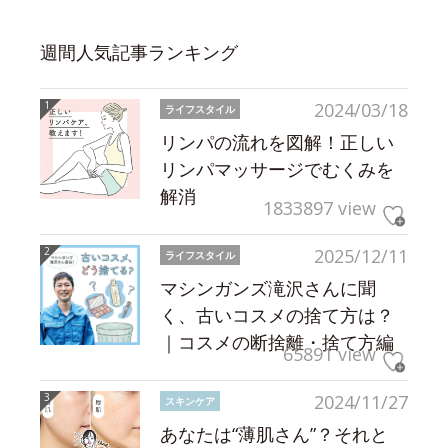
週間人気記事ランキング
2024/03/18
ライフスタイル
リンパの流れを図解！正しい
リンパマッサージでむくみを
解消
1833897 view
2025/12/11
ライフスタイル
マシンガンズ滝沢さんに聞
く、古いコスメの捨て方は？
｜コスメの断捨離・捨て方編
65891 view
2024/11/27
スキンケア
あなたは“薄肌さん”？それと