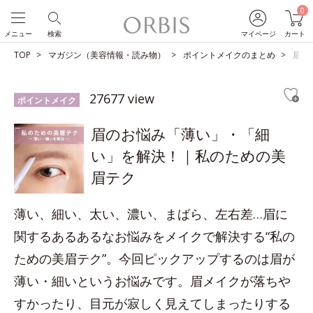
0
メニュー
検索
マイページ
カート
TOP
マガジン（美容情報・読み物）
ポイントメイクのまとめ
眉の
27677 view
ポイントメイク
眉のお悩み「薄い」・「細
い」を解決！｜私のための美
眉テク
薄い、細い、太い、濃い、まばら、左右差…眉に
関するあるあるなお悩みをメイクで解決する“私の
ための美眉テク”。今回ピックアップするのは眉が
薄い・細いというお悩みです。眉メイクが落ちや
すかったり、目元が寂しく見えてしまったりする