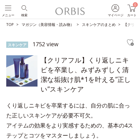
0
メニュー
検索
マイページ
カート
TOP
マガジン（美容情報・読み物）
スキンケアのまとめ
【クリア
1752 view
スキンケア
【クリアフル】くり返しニキ
ビを卒業し、みずみずしく清
潔な垢抜け肌*1を叶える”正し
い”スキンケア
くり返しニキビを卒業するには、自分の肌に合っ
た正しいスキンケアが必要不可欠。
アイテムの効果をより実感するための、基本の4ス
テップとコツをマスターしましょう。