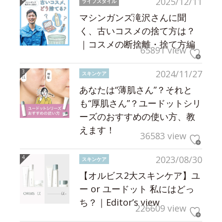
2025/12/11
ライフスタイル
マシンガンズ滝沢さんに聞
く、古いコスメの捨て方は？
｜コスメの断捨離・捨て方編
65891 view
2024/11/27
スキンケア
あなたは“薄肌さん”？それと
も“厚肌さん”？ユードットシリ
ーズのおすすめの使い方、教
えます！
36583 view
2023/08/30
スキンケア
【オルビス2大スキンケア】ユ
ー or ユードット 私にはどっ
ち？｜Editor’s view
226609 view