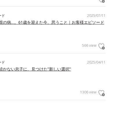
ード
2025/07/11
親の病…。61歳を迎えた今、思うこと｜お客様エピソード
566 view
ード
2025/04/11
続かない息子に、見つけた”新しい選択”
1306 view