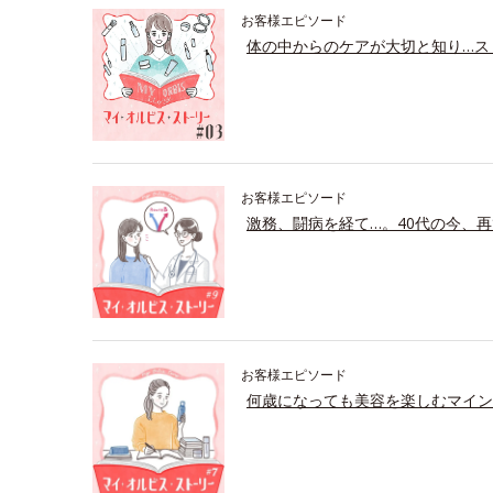
お客様エピソード
体の中からのケアが大切と知り…ス
お客様エピソード
激務、闘病を経て…。40代の今、再
お客様エピソード
何歳になっても美容を楽しむマイン