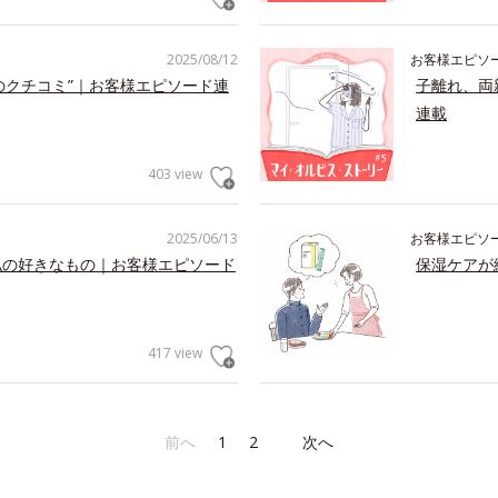
2025/08/12
お客様エピソ
のクチコミ”｜お客様エピソード連
子離れ、両
連載
403 view
2025/06/13
お客様エピソ
私の好きなもの｜お客様エピソード
保湿ケアが
417 view
前へ
1
2
次へ