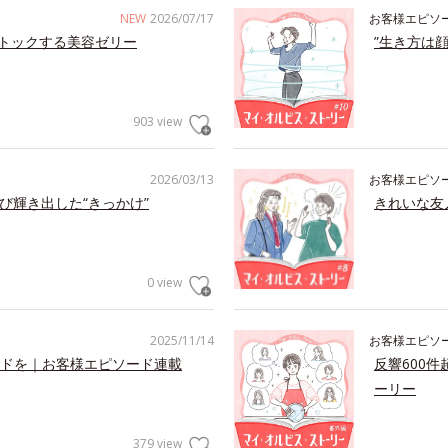
NEW
2026/07/17
お客様エピソ
トックする美容ゼリー
”生き方は
903 view
2026/03/13
お客様エピソ
び輝き出した“きっかけ”
きれいな友
0 view
2025/11/14
お客様エピソ
ドを｜お客様エピソード連載
反響600
ーリー
379 view