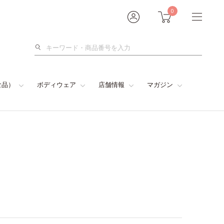
0
検
索
食品）
ボディウェア
店舗情報
マガジン