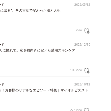
ード
2026/05/12
顔に出る”。その言葉で変わった肌と人生
0 view
ード
2025/12/16
人に憧れて。私を前向きに変えた愛用スキンケア
105 view
ード
2025/10/13
件超！お客様のリアルなエピソード特集｜マイオルビススト
276 view