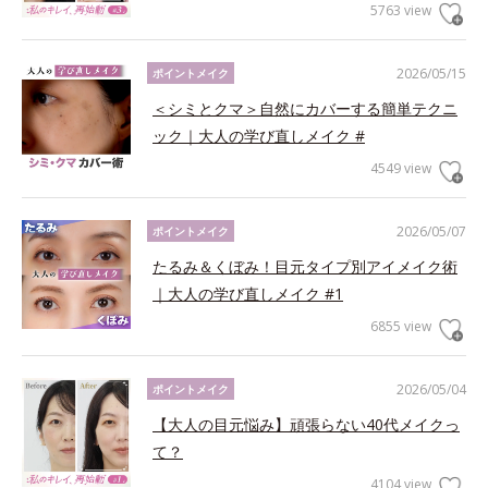
5763 view
2026/05/15
ポイントメイク
＜シミとクマ＞自然にカバーする簡単テクニ
ック｜大人の学び直しメイク #
4549 view
2026/05/07
ポイントメイク
たるみ＆くぼみ！目元タイプ別アイメイク術
｜大人の学び直しメイク #1
6855 view
2026/05/04
ポイントメイク
【大人の目元悩み】頑張らない40代メイクっ
て？
4104 view