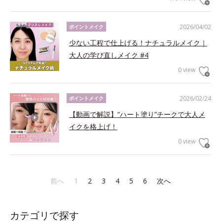
2026/04/02
ポイントメイク
少ない工程で仕上げる！ナチュラルメイク｜
大人の学び直しメイク #4
0 view
2026/02/24
ポイントメイク
【動画で解説】“ハート塗り”チークで大人メ
イクを格上げ！
0 view
前へ
1
2
3
4
5
6
次へ
カテゴリで探す