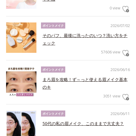
0 view
2026/07/02
ポイントメイク
そのパフ、最後に洗ったのいつ？洗い方をチ
ェック
57606 view
2026/06/16
ポイントメイク
まろ眉を攻略！ず～っと使える眉メイク基本
のキ
3051 view
2026/06/11
ポイントメイク
50代の私の眉メイク、このままで大丈夫？