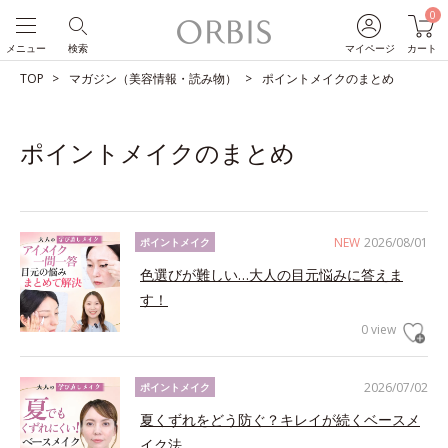
0
メニュー
検索
マイページ
カート
TOP
マガジン（美容情報・読み物）
ポイントメイクのまとめ
ポイントメイクのまとめ
NEW
2026/08/01
ポイントメイク
色選びが難しい…大人の目元悩みに答えま
す！
0 view
2026/07/02
ポイントメイク
夏くずれをどう防ぐ？キレイが続くベースメ
イク法