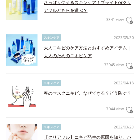
さっぱり使えるスキンケア！ブライトorクリ
アフルどちらを選ぶ？
3341 view
2023/05/30
スキンケア
大人ニキビのケア方法とおすすめアイテム｜
大人のためのニキビケア
33945 view
2022/04/18
スキンケア
春のマスクニキビ、なぜできる？どう防ぐ？
7044 view
2022/03/23
スキンケア
【クリアフル】ニキビ発生の原因を知り、バ