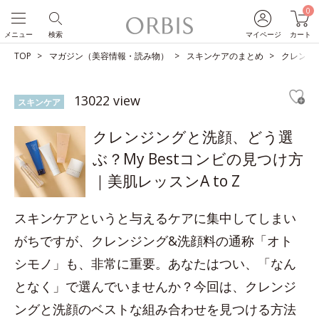
0
メニュー
検索
マイページ
カート
TOP
マガジン（美容情報・読み物）
スキンケアのまとめ
クレンジン
13022 view
スキンケア
クレンジングと洗顔、どう選
ぶ？My Bestコンビの見つけ方
｜美肌レッスンA to Z
スキンケアというと与えるケアに集中してしまい
がちですが、クレンジング&洗顔料の通称「オト
シモノ」も、非常に重要。あなたはつい、「なん
となく」で選んでいませんか？今回は、クレンジ
ングと洗顔のベストな組み合わせを見つける方法