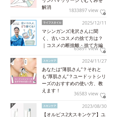
解消
1833897 view
2025/12/11
ライフスタイル
マシンガンズ滝沢さんに聞
く、古いコスメの捨て方は？
｜コスメの断捨離・捨て方編
65891 view
2024/11/27
スキンケア
あなたは“薄肌さん”？それと
も“厚肌さん”？ユードットシリ
ーズのおすすめの使い方、教
えます！
36583 view
2023/08/30
スキンケア
【オルビス2大スキンケア】ユ