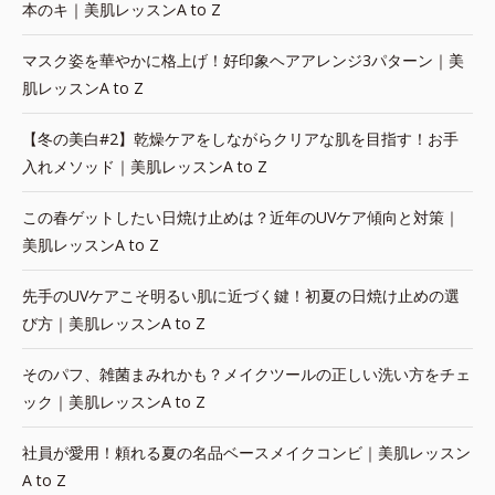
本のキ｜美肌レッスンA to Z
マスク姿を華やかに格上げ！好印象ヘアアレンジ3パターン｜美
肌レッスンA to Z
【冬の美白#2】乾燥ケアをしながらクリアな肌を目指す！お手
入れメソッド｜美肌レッスンA to Z
この春ゲットしたい日焼け止めは？近年のUVケア傾向と対策｜
美肌レッスンA to Z
先手のUVケアこそ明るい肌に近づく鍵！初夏の日焼け止めの選
び方｜美肌レッスンA to Z
そのパフ、雑菌まみれかも？メイクツールの正しい洗い方をチェ
ック｜美肌レッスンA to Z
社員が愛用！頼れる夏の名品ベースメイクコンビ｜美肌レッスン
A to Z