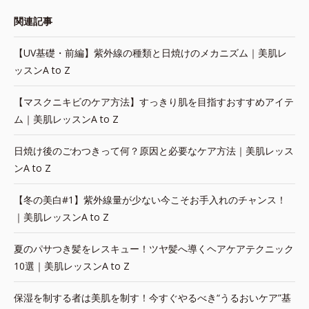
関連記事
【UV基礎・前編】紫外線の種類と日焼けのメカニズム｜美肌レ
ッスンA to Z
【マスクニキビのケア方法】すっきり肌を目指すおすすめアイテ
ム｜美肌レッスンA to Z
日焼け後のごわつきって何？原因と必要なケア方法｜美肌レッス
ンA to Z
【冬の美白#1】紫外線量が少ない今こそお手入れのチャンス！
｜美肌レッスンA to Z
夏のパサつき髪をレスキュー！ツヤ髪へ導くヘアケアテクニック
10選｜美肌レッスンA to Z
保湿を制する者は美肌を制す！今すぐやるべき“うるおいケア”基