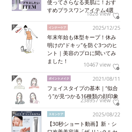
使ってさらなる美肌に！おす
すめプラスワンアイテム4選
1828 view
2025/12/25
インナーケア
年末年始も体型キープ！休み
明けの“ドキッ”を防ぐ3つのヒ
ント｜美容のプロに聞いてみ
ました！
10467 view
2021/08/11
ポイントメイク
フェイスタイプの基本｜“似合
う”が見つかる16種類の顔印象
238957 view
2025/08/22
スキンケア
【30秒ショート動画】新・シ
ワ改善美容液「ザ リンクルセ