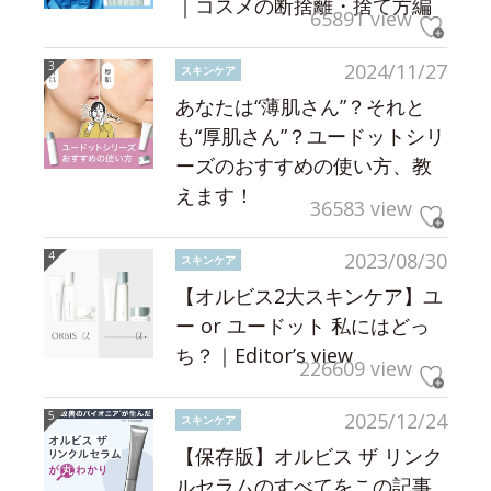
｜コスメの断捨離・捨て方編
65891 view
2024/11/27
スキンケア
あなたは“薄肌さん”？それと
も“厚肌さん”？ユードットシリ
ーズのおすすめの使い方、教
えます！
36583 view
2023/08/30
スキンケア
【オルビス2大スキンケア】ユ
ー or ユードット 私にはどっ
ち？｜Editor’s view
226609 view
2025/12/24
スキンケア
【保存版】オルビス ザ リンク
ルセラムのすべてをこの記事