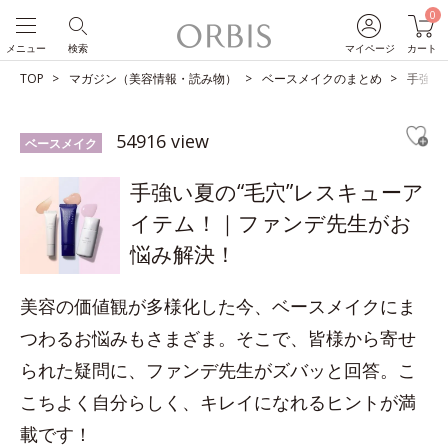
0
メニュー
検索
マイページ
カート
TOP
マガジン（美容情報・読み物）
ベースメイクのまとめ
手強い
54916 view
ベースメイク
手強い夏の“毛穴”レスキューア
イテム！｜ファンデ先生がお
悩み解決！
美容の価値観が多様化した今、ベースメイクにま
つわるお悩みもさまざま。そこで、皆様から寄せ
られた疑問に、ファンデ先生がズバッと回答。こ
こちよく自分らしく、キレイになれるヒントが満
載です！