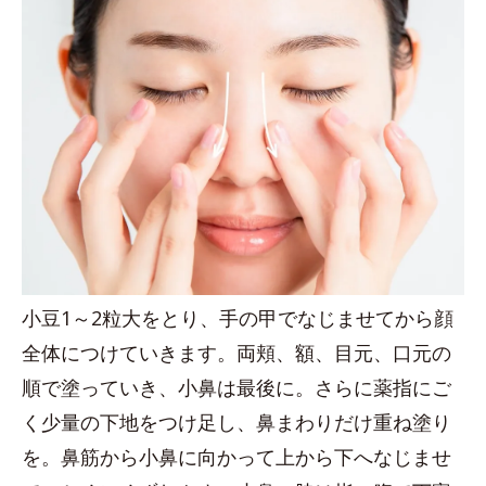
小豆1～2粒大をとり、手の甲でなじませてから顔
全体につけていきます。両頬、額、目元、口元の
順で塗っていき、小鼻は最後に。さらに薬指にご
く少量の下地をつけ足し、鼻まわりだけ重ね塗り
を。鼻筋から小鼻に向かって上から下へなじませ