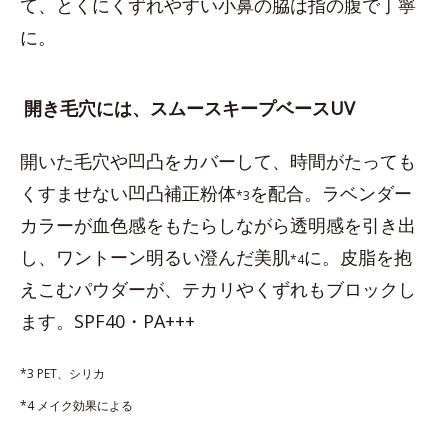
て、とくにくずれやすい小鼻の脇は指の腹で丁寧
に。
開き毛穴には、スムースキープベースUV
開いた毛穴や凹凸をカバーして、時間がたっても
くすませない凹凸補正粉体
を配合。ラベンダー
*3
カラーが血色感をもたらしながら透明感を引き出
し、ワントーン明るい澄んだ美肌
に。皮脂を抱
*4
えこむパウダーが、テカリやくずれもブロックし
ます。SPF40・PA+++
*3 PET、シリカ
*4 メイク効果による