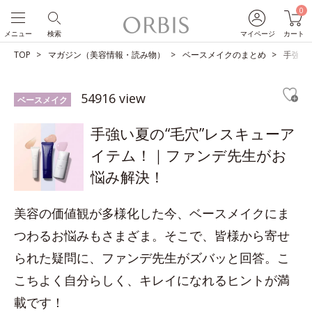
0
メニュー
検索
マイページ
カート
TOP
マガジン（美容情報・読み物）
ベースメイクのまとめ
手強い
54916 view
ベースメイク
手強い夏の“毛穴”レスキューア
イテム！｜ファンデ先生がお
悩み解決！
美容の価値観が多様化した今、ベースメイクにま
つわるお悩みもさまざま。そこで、皆様から寄せ
られた疑問に、ファンデ先生がズバッと回答。こ
こちよく自分らしく、キレイになれるヒントが満
載です！