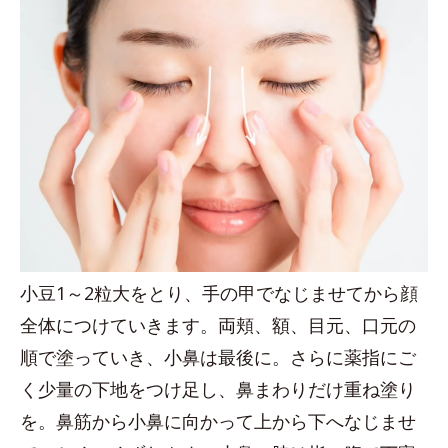
小豆1～2粒大をとり、手の甲でなじませてから顔
全体につけていきます。両頬、額、目元、口元の
順で塗っていき、小鼻は最後に。さらに薬指にご
く少量の下地をつけ足し、鼻まわりだけ重ね塗り
を。鼻筋から小鼻に向かって上から下へなじませ