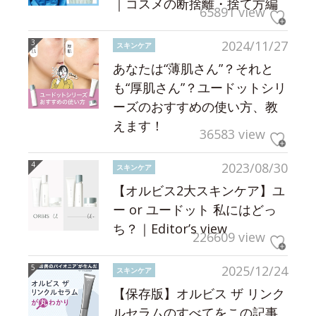
｜コスメの断捨離・捨て方編
65891 view
2024/11/27
スキンケア
あなたは“薄肌さん”？それと
も“厚肌さん”？ユードットシリ
ーズのおすすめの使い方、教
えます！
36583 view
2023/08/30
スキンケア
【オルビス2大スキンケア】ユ
ー or ユードット 私にはどっ
ち？｜Editor’s view
226609 view
2025/12/24
スキンケア
【保存版】オルビス ザ リンク
ルセラムのすべてをこの記事