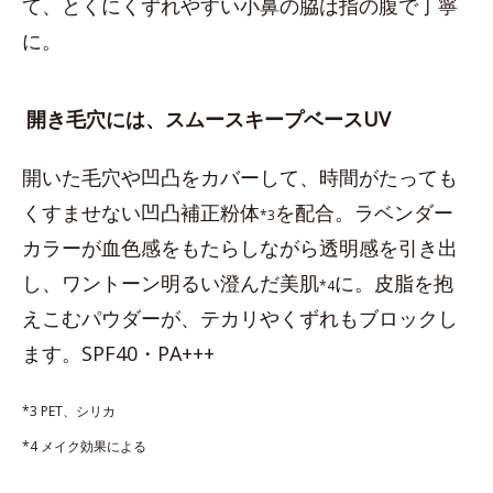
て、とくにくずれやすい小鼻の脇は指の腹で丁寧
に。
開き毛穴には、スムースキープベースUV
開いた毛穴や凹凸をカバーして、時間がたっても
くすませない凹凸補正粉体
を配合。ラベンダー
*3
カラーが血色感をもたらしながら透明感を引き出
し、ワントーン明るい澄んだ美肌
に。皮脂を抱
*4
えこむパウダーが、テカリやくずれもブロックし
ます。SPF40・PA+++
*3 PET、シリカ
*4 メイク効果による