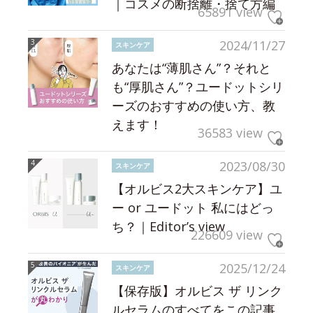
｜コスメの断捨離・捨て方編
65891 view
2024/11/27
スキンケア
あなたは“薄肌さん”？それと
も“厚肌さん”？ユードットシリ
ーズのおすすめの使い方、教
えます！
36583 view
2023/08/30
スキンケア
【オルビス2大スキンケア】ユ
ー or ユードット 私にはどっ
ち？｜Editor’s view
226609 view
2025/12/24
スキンケア
【保存版】オルビス ザ リンク
ルセラムのすべてをこの記事