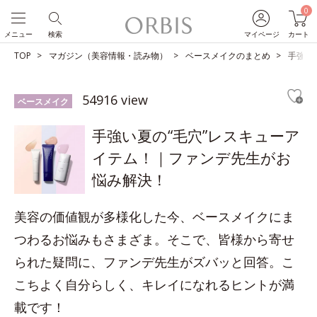
0
メニュー
検索
マイページ
カート
TOP
マガジン（美容情報・読み物）
ベースメイクのまとめ
手強い
54916 view
ベースメイク
手強い夏の“毛穴”レスキューア
イテム！｜ファンデ先生がお
悩み解決！
美容の価値観が多様化した今、ベースメイクにま
つわるお悩みもさまざま。そこで、皆様から寄せ
られた疑問に、ファンデ先生がズバッと回答。こ
こちよく自分らしく、キレイになれるヒントが満
載です！