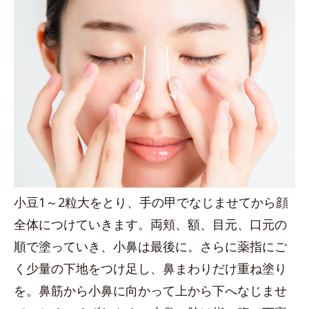
小豆1～2粒大をとり、手の甲でなじませてから顔
全体につけていきます。両頬、額、目元、口元の
順で塗っていき、小鼻は最後に。さらに薬指にご
く少量の下地をつけ足し、鼻まわりだけ重ね塗り
を。鼻筋から小鼻に向かって上から下へなじませ