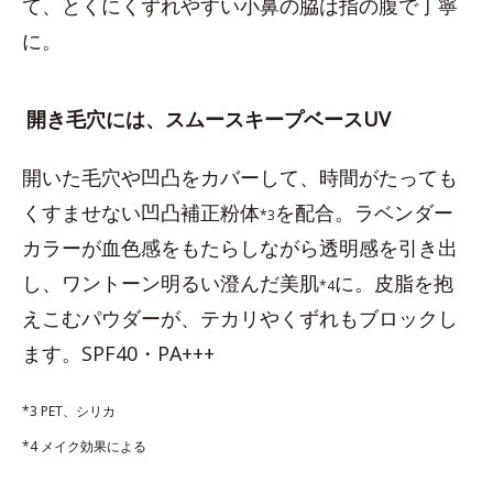
て、とくにくずれやすい小鼻の脇は指の腹で丁寧
に。
開き毛穴には、スムースキープベースUV
開いた毛穴や凹凸をカバーして、時間がたっても
くすませない凹凸補正粉体
を配合。ラベンダー
*3
カラーが血色感をもたらしながら透明感を引き出
し、ワントーン明るい澄んだ美肌
に。皮脂を抱
*4
えこむパウダーが、テカリやくずれもブロックし
ます。SPF40・PA+++
*3 PET、シリカ
*4 メイク効果による