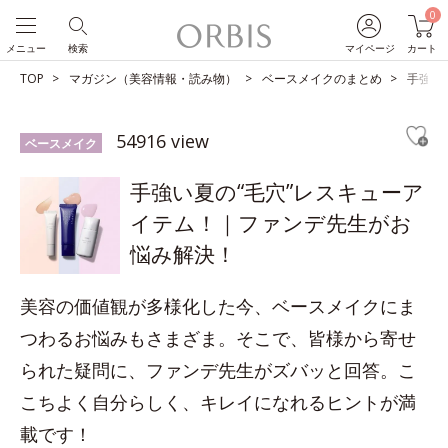
0
メニュー
検索
マイページ
カート
TOP
マガジン（美容情報・読み物）
ベースメイクのまとめ
手強い
54916 view
ベースメイク
手強い夏の“毛穴”レスキューア
イテム！｜ファンデ先生がお
悩み解決！
美容の価値観が多様化した今、ベースメイクにま
つわるお悩みもさまざま。そこで、皆様から寄せ
られた疑問に、ファンデ先生がズバッと回答。こ
こちよく自分らしく、キレイになれるヒントが満
載です！