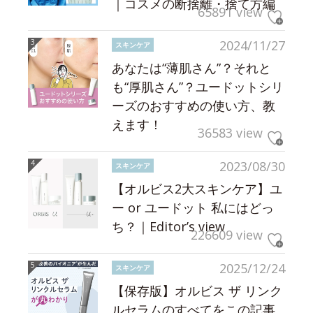
｜コスメの断捨離・捨て方編
65891 view
2024/11/27
スキンケア
あなたは“薄肌さん”？それと
も“厚肌さん”？ユードットシリ
ーズのおすすめの使い方、教
えます！
36583 view
2023/08/30
スキンケア
【オルビス2大スキンケア】ユ
ー or ユードット 私にはどっ
ち？｜Editor’s view
226609 view
2025/12/24
スキンケア
【保存版】オルビス ザ リンク
ルセラムのすべてをこの記事