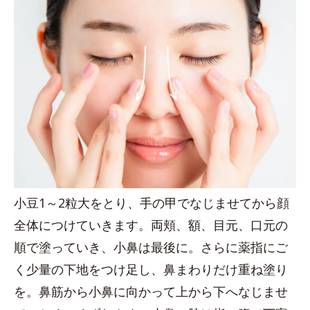
小豆1～2粒大をとり、手の甲でなじませてから顔
全体につけていきます。両頬、額、目元、口元の
順で塗っていき、小鼻は最後に。さらに薬指にご
く少量の下地をつけ足し、鼻まわりだけ重ね塗り
を。鼻筋から小鼻に向かって上から下へなじませ