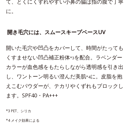
て、とくにくずれやすい小鼻の脇は指の腹で丁寧
に。
開き毛穴には、スムースキープベースUV
開いた毛穴や凹凸をカバーして、時間がたっても
くすませない凹凸補正粉体
を配合。ラベンダー
*3
カラーが血色感をもたらしながら透明感を引き出
し、ワントーン明るい澄んだ美肌
に。皮脂を抱
*4
えこむパウダーが、テカリやくずれもブロックし
ます。SPF40・PA+++
*3 PET、シリカ
*4 メイク効果による