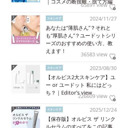
｜コスメの断捨離・捨て方編
65891 view
2024/11/27
スキンケア
あなたは“薄肌さん”？それと
も“厚肌さん”？ユードットシリ
ーズのおすすめの使い方、教
えます！
36583 view
2023/08/30
スキンケア
【オルビス2大スキンケア】ユ
ー or ユードット 私にはどっ
ち？｜Editor’s view
226609 view
2025/12/24
スキンケア
【保存版】オルビス ザ リンク
ルセラムのすべてをこの記事