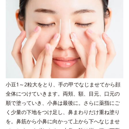
小豆1～2粒大をとり、手の甲でなじませてから顔
全体につけていきます。両頬、額、目元、口元の
順で塗っていき、小鼻は最後に。さらに薬指にご
く少量の下地をつけ足し、鼻まわりだけ重ね塗り
を。鼻筋から小鼻に向かって上から下へなじませ