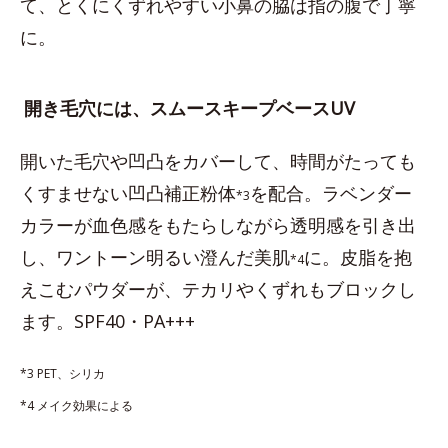
て、とくにくずれやすい小鼻の脇は指の腹で丁寧
に。
開き毛穴には、スムースキープベースUV
開いた毛穴や凹凸をカバーして、時間がたっても
くすませない凹凸補正粉体
を配合。ラベンダー
*3
カラーが血色感をもたらしながら透明感を引き出
し、ワントーン明るい澄んだ美肌
に。皮脂を抱
*4
えこむパウダーが、テカリやくずれもブロックし
ます。SPF40・PA+++
*3 PET、シリカ
*4 メイク効果による