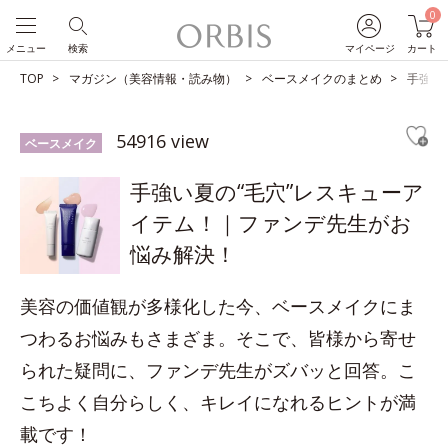
0
メニュー
検索
マイページ
カート
TOP
マガジン（美容情報・読み物）
ベースメイクのまとめ
手強い
54916 view
ベースメイク
手強い夏の“毛穴”レスキューア
イテム！｜ファンデ先生がお
悩み解決！
美容の価値観が多様化した今、ベースメイクにま
つわるお悩みもさまざま。そこで、皆様から寄せ
られた疑問に、ファンデ先生がズバッと回答。こ
こちよく自分らしく、キレイになれるヒントが満
載です！