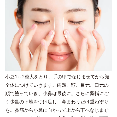
小豆1～2粒大をとり、手の甲でなじませてから顔
全体につけていきます。両頬、額、目元、口元の
順で塗っていき、小鼻は最後に。さらに薬指にご
く少量の下地をつけ足し、鼻まわりだけ重ね塗り
を。鼻筋から小鼻に向かって上から下へなじませ