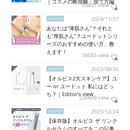
｜コスメの断捨離・捨て方編
65891 view
2024/11/27
スキンケア
あなたは“薄肌さん”？それと
も“厚肌さん”？ユードットシリ
ーズのおすすめの使い方、教
えます！
36583 view
2023/08/30
スキンケア
【オルビス2大スキンケア】ユ
ー or ユードット 私にはどっ
ち？｜Editor’s view
226609 view
2025/12/24
スキンケア
【保存版】オルビス ザ リンク
ルセラムのすべてをこの記事