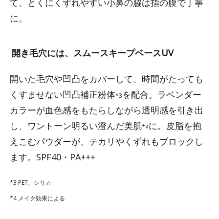
て、とくにくずれやすい小鼻の脇は指の腹で丁寧
に。
開き毛穴には、スムースキープベースUV
開いた毛穴や凹凸をカバーして、時間がたっても
くすませない凹凸補正粉体
を配合。ラベンダー
*3
カラーが血色感をもたらしながら透明感を引き出
し、ワントーン明るい澄んだ美肌
に。皮脂を抱
*4
えこむパウダーが、テカリやくずれもブロックし
ます。SPF40・PA+++
*3 PET、シリカ
*4 メイク効果による