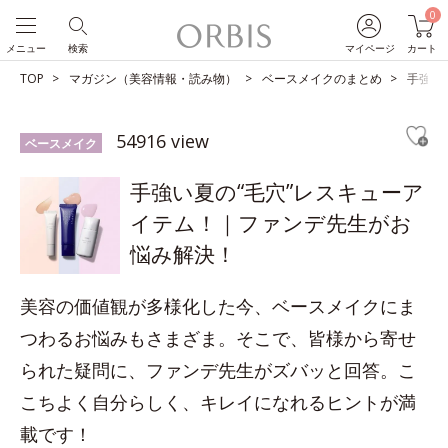
0
メニュー
検索
マイページ
カート
TOP
マガジン（美容情報・読み物）
ベースメイクのまとめ
手強い
54916 view
ベースメイク
手強い夏の“毛穴”レスキューア
イテム！｜ファンデ先生がお
悩み解決！
美容の価値観が多様化した今、ベースメイクにま
つわるお悩みもさまざま。そこで、皆様から寄せ
られた疑問に、ファンデ先生がズバッと回答。こ
こちよく自分らしく、キレイになれるヒントが満
載です！