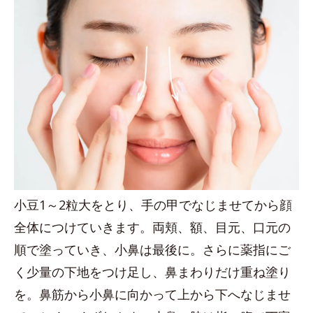
小豆1～2粒大をとり、手の甲でなじませてから顔
全体につけていきます。両頬、額、目元、口元の
順で塗っていき、小鼻は最後に。さらに薬指にご
く少量の下地をつけ足し、鼻まわりだけ重ね塗り
を。鼻筋から小鼻に向かって上から下へなじませ