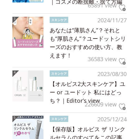
｜コスメの断捨離・捨て方編
65891 view
2024/11/27
スキンケア
あなたは“薄肌さん”？それと
も“厚肌さん”？ユードットシリ
ーズのおすすめの使い方、教
えます！
36583 view
2023/08/30
スキンケア
【オルビス2大スキンケア】ユ
ー or ユードット 私にはどっ
ち？｜Editor’s view
226609 view
2025/12/24
スキンケア
【保存版】オルビス ザ リンク
ルセラムのすべてをこの記事