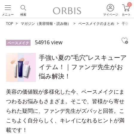
0
メニュー
検索
マイページ
カート
TOP
マガジン（美容情報・読み物）
ベースメイクのまとめ
手強い
54916 view
ベースメイク
手強い夏の“毛穴”レスキューア
イテム！｜ファンデ先生がお
悩み解決！
美容の価値観が多様化した今、ベースメイクにま
つわるお悩みもさまざま。そこで、皆様から寄せ
られた疑問に、ファンデ先生がズバッと回答。こ
こちよく自分らしく、キレイになれるヒントが満
載です！