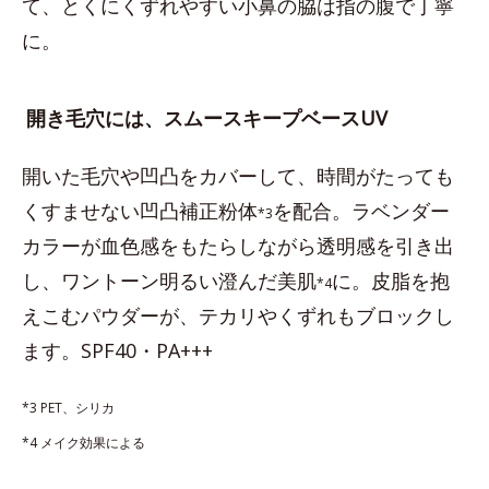
て、とくにくずれやすい小鼻の脇は指の腹で丁寧
に。
開き毛穴には、スムースキープベースUV
開いた毛穴や凹凸をカバーして、時間がたっても
くすませない凹凸補正粉体
を配合。ラベンダー
*3
カラーが血色感をもたらしながら透明感を引き出
し、ワントーン明るい澄んだ美肌
に。皮脂を抱
*4
えこむパウダーが、テカリやくずれもブロックし
ます。SPF40・PA+++
*3 PET、シリカ
*4 メイク効果による