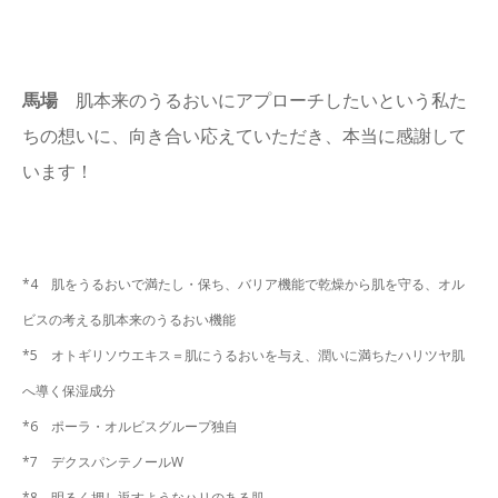
馬場
肌本来のうるおいにアプローチしたいという私た
ちの想いに、向き合い応えていただき、本当に感謝して
います！
*4 肌をうるおいで満たし・保ち、バリア機能で乾燥から肌を守る、オル
ビスの考える肌本来のうるおい機能
*5
オトギリソウエキス＝肌にうるおいを与え、潤いに満ちたハリツヤ肌
へ導く保湿成分
*6 ポーラ・オルビスグループ独自
*7 デクスパンテノールW
*8 明るく押し返すようなハリのある肌