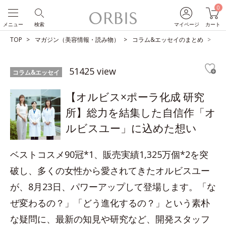
0
メニュー
検索
マイページ
カート
TOP
マガジン（美容情報・読み物）
コラム&エッセイのまとめ
【
51425 view
コラム&エッセイ
【オルビス×ポーラ化成 研究
所】総力を結集した自信作「オ
ルビスユー」に込めた想い
ベストコスメ90冠*1、販売実績1,325万個*2を突
破し、多くの女性から愛されてきたオルビスユー
が、8月23日、パワーアップして登場します。「な
ぜ変わるの？」「どう進化するの？」という素朴
な疑問に、最新の知見や研究など、開発スタッフ