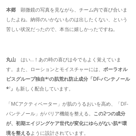
本郷
顕微鏡の写真を見ながら、チーム内で喜び合いま
したよね。納得のいかないものは出したくない、という
苦しい状況だったので、本当に嬉しかったですね。
丸山
はい…！あの時の喜びは今でもよく覚えていま
す。また、ローションとモイスチャーには、
ポーラオル
ビスグループ独自*
の肌荒れ防止成分「DF-パンテノール
6
*
」
も新しく配合しています。
7
「MCアクティベーター」が肌のうるおいを高め、「DF-
パンテノール」がバリア機能を整える。
この2つの成分
が、初期エイジングケア世代が変化にゆらがない肌*
環
8
境を整える
ように設計されています。