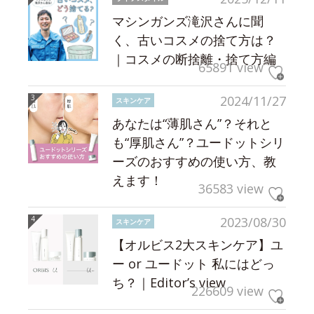
マシンガンズ滝沢さんに聞
く、古いコスメの捨て方は？
｜コスメの断捨離・捨て方編
65891 view
2024/11/27
スキンケア
あなたは“薄肌さん”？それと
も“厚肌さん”？ユードットシリ
ーズのおすすめの使い方、教
えます！
36583 view
2023/08/30
スキンケア
【オルビス2大スキンケア】ユ
ー or ユードット 私にはどっ
ち？｜Editor’s view
226609 view