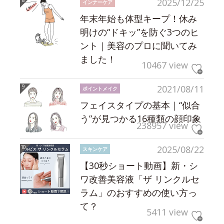
2025/12/25
インナーケア
年末年始も体型キープ！休み
明けの“ドキッ”を防ぐ3つのヒ
ント｜美容のプロに聞いてみ
ました！
10467 view
2021/08/11
ポイントメイク
フェイスタイプの基本｜“似合
う”が見つかる16種類の顔印象
238957 view
2025/08/22
スキンケア
【30秒ショート動画】新・シ
ワ改善美容液「ザ リンクルセ
ラム」のおすすめの使い方っ
て？
5411 view