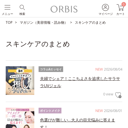
0
メニュー
検索
マイページ
カート
TOP
マガジン（美容情報・読み物）
スキンケアのまとめ
スキンケアのまとめ
NEW
2026/08/04
コラム&エッセイ
夫婦でシェア！ここちよさを追求したサラサ
ラUVジェル
0 view
NEW
2026/08/01
ポイントメイク
色選びが難しい…大人の目元悩みに答えま
す！