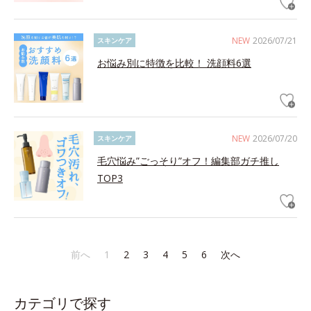
NEW
2026/07/21
スキンケア
お悩み別に特徴を比較！ 洗顔料6選
NEW
2026/07/20
スキンケア
毛穴悩み”ごっそり”オフ！編集部ガチ推し
TOP3
前へ
1
2
3
4
5
6
次へ
カテゴリで探す