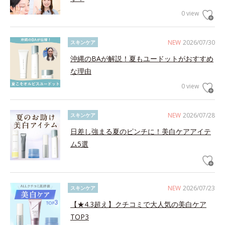
0 view
NEW
2026/07/30
スキンケア
沖縄のBAが解説！夏もユードットがおすすめ
な理由
0 view
NEW
2026/07/28
スキンケア
日差し強まる夏のピンチに！美白ケアアイテ
ム5選
NEW
2026/07/23
スキンケア
【★4.3超え】クチコミで大人気の美白ケア
TOP3