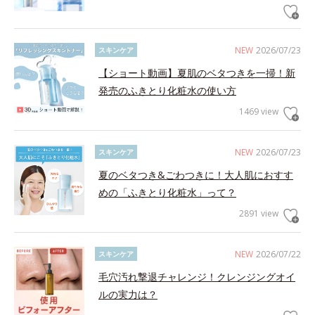
NEW
2026/07/23
スキンケア
【ショート動画】夏肌のベタつきを一掃！新
発売のふきとり化粧水の使い方
1469 view
NEW
2026/07/23
スキンケア
夏のベタつき&ごわつきに！大人肌におすす
めの「ふきとり化粧水」って？
2891 view
NEW
2026/07/22
スキンケア
毛穴汚れ撃退チャレンジ！クレンジングオイ
ルの実力は？