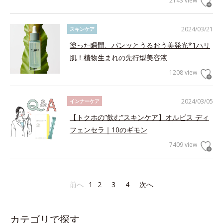
2143 view
2024/03/21
スキンケア
塗った瞬間、パンッとうるおう美発光*1ハリ
肌！植物生まれの先行型美容液
1208 view
2024/03/05
インナーケア
【トクホの”飲む”スキンケア】オルビス ディ
フェンセラ｜10のギモン
7409 view
前へ
1
2
3
4
次へ
カテゴリで探す