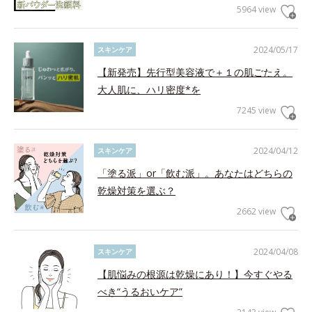
5964 view
2024/05/17
スキンケア
【新発売】先行型美容液で＋１の肌ごたえ。
大人肌に、ハリ密度*を
7245 view
2024/04/12
スキンケア
「塗る派」or「飲む派」。あなたはどちらの
乾燥対策を選ぶ？
2662 view
2024/04/08
スキンケア
【肌悩みの根源は乾燥にあり！】今すぐやる
べき“うるおいケア”