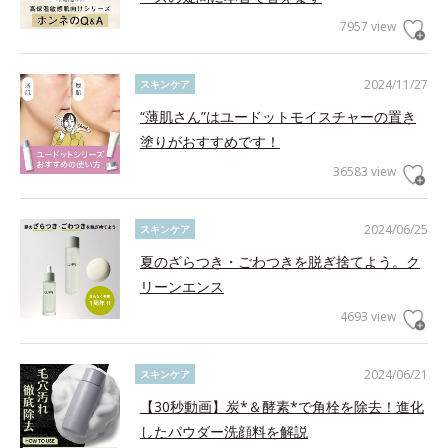
7957 view
2024/11/27
スキンケア
“薄肌さん”はユードットモイスチャーの置き
塗りがおすすめです！
36583 view
2024/06/25
スキンケア
夏のざらつき・ごわつきを脱ぎ捨てよう。ク
リーンエンス
4693 view
2024/06/21
スキンケア
【30秒動画】炭*＆酵素*で角栓を除去！進化
したパウダー洗顔料を解説