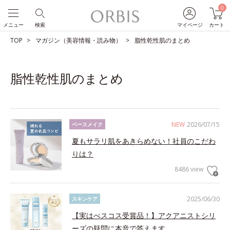
0
メニュー
検索
マイページ
カート
TOP
マガジン（美容情報・読み物）
脂性乾性肌のまとめ
脂性乾性肌のまとめ
NEW
2026/07/15
ベースメイク
夏もサラリ肌をあきらめない！社員のこだわ
りは？
8486 view
2025/06/30
スキンケア
【実はべスコス受賞品！】アクアニストシリ
ーズの疑問に本音で答えます